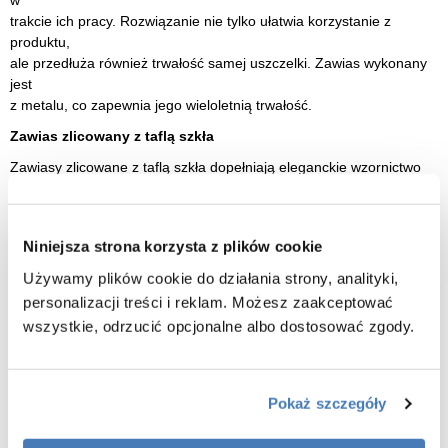
w
trakcie ich pracy. Rozwiązanie nie tylko ułatwia korzystanie z
produktu,
ale przedłuża również trwałość samej uszczelki. Zawias wykonany
jest
z metalu, co zapewnia jego wieloletnią trwałość.
Zawias zlicowany z taflą szkła
Zawiasy zlicowane z taflą szkła dopełniają eleganckie wzornictwo
obu kolekcji. Gładka, jednolita powierzchnia wewnątrz szyby ułatwia
utrzymanie jej w czystości. Elementy maskujące mocowanie
zawiasów
Niniejsza strona korzysta z plików cookie
posiadają taką samą kolorystykę, jak pozostałe detale.
Używamy plików cookie do działania strony, analityki,
Cechy kabiny prysznicowej 90x80 Avexa Gold Shine XR New
personalizacji treści i reklam. Możesz zaakceptować
Trendy:
wszystkie, odrzucić opcjonalne albo dostosować zgody.
wymiary 90 cm drzwi x 80 cm ścianka stała
wysokość 200 cm
Pokaż szczegóły
szkło hartowane o grubości 6mm