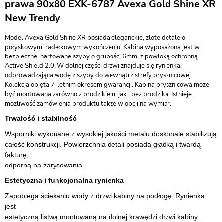
prawa 90x80 EXK-6787 Avexa Gold Shine XR
New Trendy
Model Avexa Gold Shine XR posiada eleganckie, złote detale o
połyskowym, radełkowym wykończeniu. Kabina wyposażona jest w
bezpieczne, hartowane szyby o grubości 6mm, z powłoką ochronną
Active Shield 2.0. W dolnej części drzwi znajduje się rynienka,
odprowadzająca wodę z szyby do wewnątrz strefy prysznicowej.
Kolekcja objęta 7-letnim okresem gwarancji. Kabina prysznicowa może
być montowana zarówno z brodzikiem, jak i bez brodzika. Istnieje
możliwość zamówienia produktu także w opcji na wymiar.
Trwałość i stabilność
Wsporniki wykonane z wysokiej jakości metalu doskonale stabilizują
całość konstrukcji. Powierzchnia detali posiada gładką i twardą
fakturę,
odporną na zarysowania.
Estetyczna i funkcjonalna rynienka
Zapobiega ściekaniu wody z drzwi kabiny na podłogę. Rynienka
jest
estetyczną listwą montowaną na dolnej krawędzi drzwi kabiny.