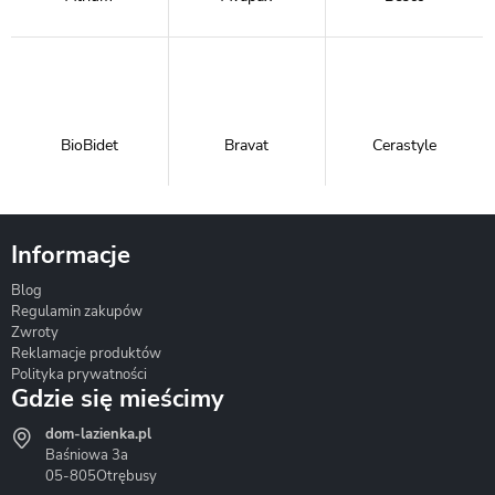
BioBidet
Bravat
Cerastyle
Informacje
Blog
Corsan
Gante
Hydrosan
Regulamin zakupów
Zwroty
Reklamacje produktów
Polityka prywatności
Gdzie się mieścimy
dom-lazienka.pl
Hydrostop
Inea
Invena
Baśniowa 3a
05-805
Otrębusy