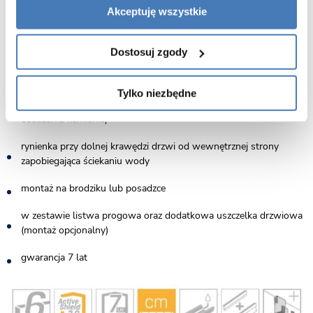
drzwi otwierane na prawą stronę
Akceptuję wszystkie
wykończenie złoty połysk w wersji radełkowanej - detale kabiny
są radełkowane
Dostosuj zgody
ścianka stała wraz ze solidnym eleganckim wspornikiem
Tylko niezbędne
szkło zabezpieczone powłoką Active Shield 2.0 (zapobiega
osadzaniu kamienia)
rynienka przy dolnej krawędzi drzwi od wewnętrznej strony
zapobiegająca ściekaniu wody
montaż na brodziku lub posadzce
w zestawie listwa progowa oraz dodatkowa uszczelka drzwiowa
(montaż opcjonalny)
gwarancja 7 lat