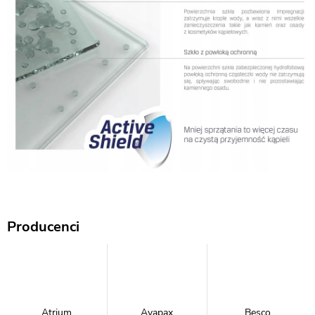
Producenci
Atrium
Avapax
Besco