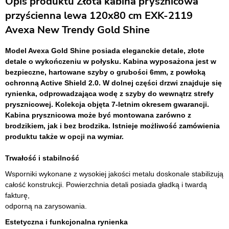
Opis produktu Złota kabina prysznicowa
przyścienna lewa 120x80 cm EXK-2119
Avexa New Trendy Gold Shine
Model Avexa Gold Shine posiada eleganckie detale, złote
detale o wykończeniu w połysku. Kabina wyposażona jest w
bezpieczne, hartowane szyby o grubości 6mm, z powłoką
ochronną Active Shield 2.0. W dolnej części drzwi znajduje się
rynienka, odprowadzająca wodę z szyby do wewnątrz strefy
prysznicowej. Kolekcja objęta 7-letnim okresem gwarancji.
Kabina prysznicowa może być montowana zarówno z
brodzikiem, jak i bez brodzika. Istnieje możliwość zamówienia
produktu także w opcji na wymiar.
Trwałość i stabilność
Wsporniki wykonane z wysokiej jakości metalu doskonale stabilizują
całość konstrukcji. Powierzchnia detali posiada gładką i twardą
fakturę,
odporną na zarysowania.
Estetyczna i funkcjonalna rynienka