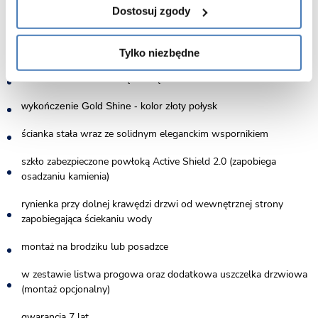
Dostosuj zgody
wysokość 200 cm
szkło hartowane o grubości 6mm
Tylko niezbędne
drzwi otwierane na lewą stronę
wykończenie Gold Shine - kolor złoty połysk
ścianka stała wraz ze solidnym eleganckim wspornikiem
szkło zabezpieczone powłoką Active Shield 2.0 (zapobiega
osadzaniu kamienia)
rynienka przy dolnej krawędzi drzwi od wewnętrznej strony
zapobiegająca ściekaniu wody
montaż na brodziku lub posadzce
w zestawie listwa progowa oraz dodatkowa uszczelka drzwiowa
(montaż opcjonalny)
gwarancja 7 lat