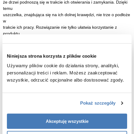
że drzwi podnoszą się w trakcie ich otwierania i zamykania. Dzięki
temu
uszczelka, znajdująca się na ich dolnej krawędzi, nie trze o podłoże
w
trakcie ich pracy. Rozwiązanie nie tylko ułatwia korzystanie z
produktu,
ale przedłuża również trwałość samej uszczelki. Zawias wykonany
jest
z metalu, co zapewnia jego wieloletnią trwałość.
Niniejsza strona korzysta z plików cookie
Zawias zlicowany z taflą szkła
Używamy plików cookie do działania strony, analityki,
Zawiasy zlicowane z taflą szkła dopełniają eleganckie wzornictwo
personalizacji treści i reklam. Możesz zaakceptować
obu kolekcji. Gładka, jednolita powierzchnia wewnątrz szyby ułatwia
wszystkie, odrzucić opcjonalne albo dostosować zgody.
utrzymanie jej w czystości. Elementy maskujące mocowanie
zawiasów
posiadają taką samą kolorystykę, jak pozostałe detale.
Pokaż szczegóły
Cechy kabiny prysznicowej 120x80 Avexa Gold Shine New
Trendy:
Akceptuję wszystkie
wymiary 120 cm drzwi x 80 cm x 2 (dwie ścianki boczne)