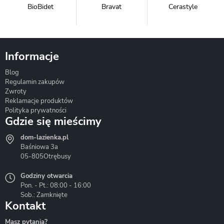
BioBidet
Bravat
Cerastyle
Informacje
Blog
Corsan
Gante
Hydrosan
Regulamin zakupów
Zwroty
Reklamacje produktów
Polityka prywatności
Gdzie się mieścimy
dom-lazienka.pl
Hydrostop
Inea
Invena
Baśniowa 3a
05-805
Otrębusy
Godziny otwarcia
Pon. - Pt.: 08:00 - 16:00
Sob.: Zamknięte
Kontakt
Liveno
Loge Garden
Massi
Masz pytania?