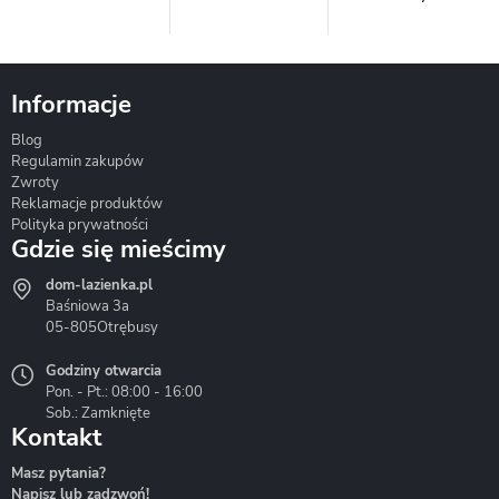
Informacje
Blog
Corsan
Gante
Hydrosan
Regulamin zakupów
Zwroty
Reklamacje produktów
Polityka prywatności
Gdzie się mieścimy
dom-lazienka.pl
Hydrostop
Inea
Invena
Baśniowa 3a
05-805
Otrębusy
Godziny otwarcia
Pon. - Pt.: 08:00 - 16:00
Sob.: Zamknięte
Kontakt
Liveno
Loge Garden
Massi
Masz pytania?
Napisz lub zadzwoń!