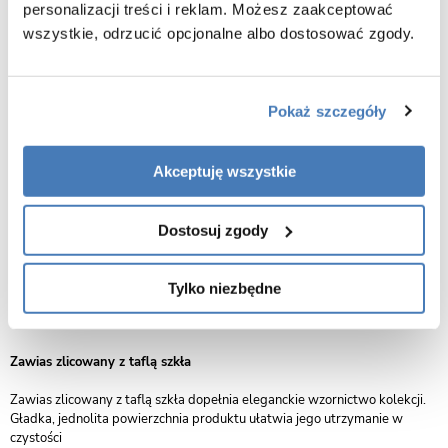
personalizacji treści i reklam. Możesz zaakceptować
Złoty, wysokiej jakości wspornik zapewnia solidną konstrukcję kabiny.
wszystkie, odrzucić opcjonalne albo dostosować zgody.
Nowoczesna forma wykonania harmonizuje z czystą linią szklanych
powierzchni
Trwałość i stabilność
Pokaż szczegóły
Detal, który łączy w sobie funkcjonalność oraz elegancję. Solidnie mocuje
produkt do ściany, zachowując minimalistyczny charakter kolekcji.
Akceptuję wszystkie
Zawias z funkcją unoszenia
Produkty wyposażone są w zawiasy z funkcją unoszenia drzwi w trakcie
Dostosuj zgody
ich otwierania i zamykania. Dzięki temu uszczelka, znajdująca się na ich
dolnej krawędzi nie trze o podłoże podczas ich pracy. Rozwiązanie
ułatwia korzystanie z produktu i przedłuża trwałość uszczelki. Zawias
Tylko niezbędne
wykonany jest z wysokiej jakości metalu, zapewniając jego wieloletnią
trwałość.
Zawias zlicowany z taflą szkła
Zawias zlicowany z taflą szkła dopełnia eleganckie wzornictwo kolekcji.
Gładka, jednolita powierzchnia produktu ułatwia jego utrzymanie w
czystości