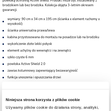
powłoką ochronną Active Shield. Produkt może być instalowany z
brodzikiem lub bez brodzika. Kolekcja objęta 3-letnim okresem
gwarancji.
wymiary: 90 cm x 34 cm x 195 cm (ścianka x element ruchomy x
wysokość)
ścianka uniwersalna prawa/lewa
kabina przystosowana do montażu na posadzce lub na brodziku
wykończenie złote lekki połysk
element uchylny do wewnątrz i na zewnątrz
szkło czyste 6 mm
powłoka Active Shield 2.0
zawias kolumnowy zapewniający bezawaryjność
funkcja unoszenia i opuszczania drzwi
regulacja przyścienna
uszczelki magnetyczne
gwarancja 3 lata
Niniejsza strona korzysta z plików cookie
Praktyczne wykończenie
Używamy plików cookie do działania strony, analityki,