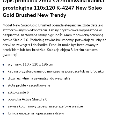
Opis produktu Złota szczotkowana kabina
prostokątna 110x120 K-4247 New Soleo
Gold Brushed New Trendy
Model New Soleo Gold Brushed posiada eleganckie, złote detale o
szczotkowanym wykończeniu. Kabiny prysznicowe wyposażone w
bezpieczne, hartowane szyby o grubości 6mm, z powłoką ochronną
Active Shield 2.0. Posiadają zawias kolumnowy, pozwalający uchylać
drzwi na zewnątrz i do środka. Produkt może być instalowany z
brodzikiem lub bez brodzika. Kolekcja objęta 3-letnim okresem
gwarancji.
wymiary: 110 x 120 x 195 cm
kabina przystosowana do montażu na posadzce lub na brodziku
drzwi uchylne na zewnątrz i do wewnątrz
złote profile - szczotkowane
szkło czyste 6 mm
powłoka Active Shield 2,0
zawias kolumnowy zapewniający szerokie wejście
funkcja unoszenia i opuszczania drzwi