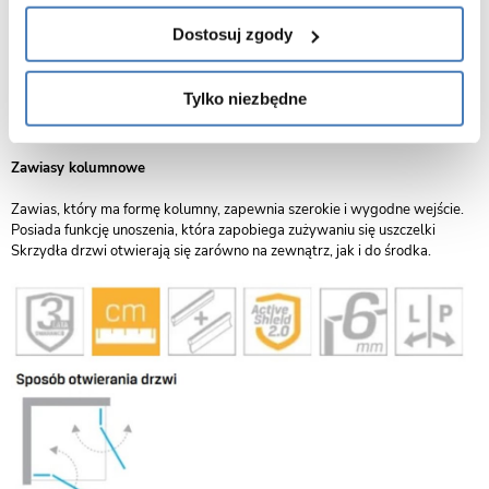
trwałość.
Dostosuj zgody
Zawias zlicowany z taflą szkła
Zawias zlicowany z taflą szkła dopełnia eleganckie wzornictwo kolekcji.
Tylko niezbędne
Gładka, jednolita powierzchnia produktu ułatwia jego utrzymanie w
czystości
Zawiasy kolumnowe
Zawias, który ma formę kolumny, zapewnia szerokie i wygodne wejście.
Posiada funkcję unoszenia, która zapobiega zużywaniu się uszczelki
Skrzydła drzwi otwierają się zarówno na zewnątrz, jak i do środka.