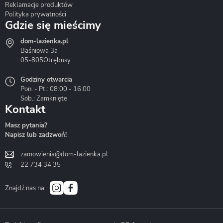
Reklamacje produktów
Polityka prywatności
Gdzie się mieścimy
dom-lazienka.pl
Hydrostop
Inea
Invena
Baśniowa 3a
05-805
Otrębusy
Godziny otwarcia
Pon. - Pt.: 08:00 - 16:00
Sob.: Zamknięte
Kontakt
Liveno
Loge Garden
Massi
Masz pytania?
Napisz lub zadzwoń!
zamowienia@dom-lazienka.pl
22 734 34 35
Mazur
Metal-Hurt
Moel
Bath&Spa
Znajdź nas na