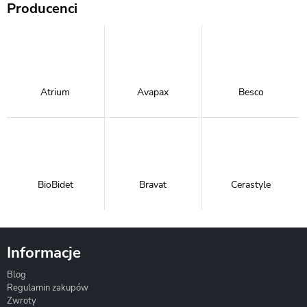
Producenci
Atrium
Avapax
Besco
BioBidet
Bravat
Cerastyle
Informacje
Blog
Corsan
Gante
Hydrosan
Regulamin zakupów
Zwroty