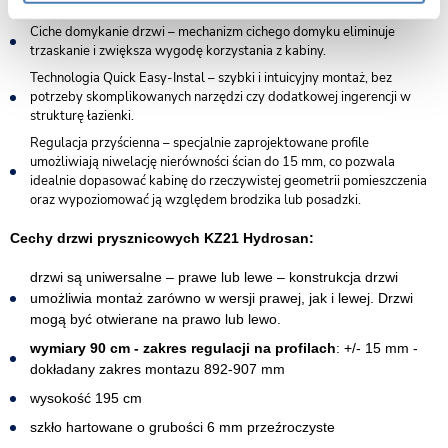
bezpieczeństwo użytkowania.
Ciche domykanie drzwi – mechanizm cichego domyku eliminuje
trzaskanie i zwiększa wygodę korzystania z kabiny.
Technologia Quick Easy-Instal – szybki i intuicyjny montaż, bez
potrzeby skomplikowanych narzędzi czy dodatkowej ingerencji w
strukturę łazienki.
Regulacja przyścienna – specjalnie zaprojektowane profile
umożliwiają niwelację nierówności ścian do 15 mm, co pozwala
idealnie dopasować kabinę do rzeczywistej geometrii pomieszczenia
oraz wypoziomować ją względem brodzika lub posadzki.
Cechy drzwi prysznicowych KZ21 Hydrosan:
drzwi są uniwersalne – prawe lub lewe – konstrukcja drzwi
umożliwia montaż zarówno w wersji prawej, jak i lewej. Drzwi
mogą być otwierane na prawo lub lewo.
wymiary 90 cm - zakres regulacji na profilach
: +/- 15 mm -
dokładany zakres montazu 892-907 mm
wysokość 195 cm
szkło hartowane o grubości 6 mm przeźroczyste