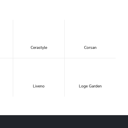
Cerastyle
Corsan
Liveno
Loge Garden
NewTrendy
Novoterm
Inwestycje