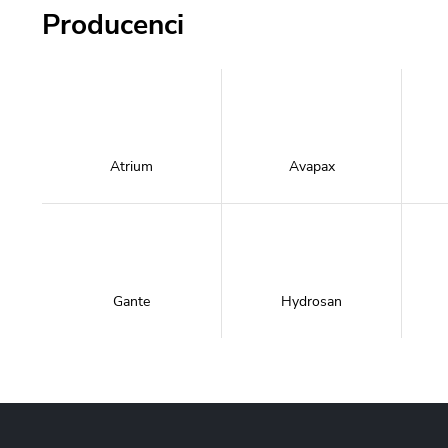
Producenci
Atrium
Avapax
Gante
Hydrosan
Massi
Mazur Bath&Spa