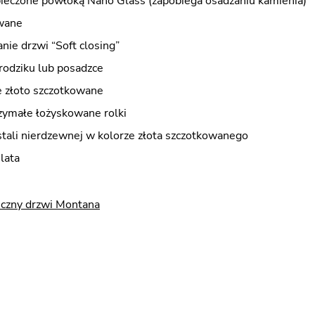
pieczone powłoką Nano Glass (zapobiega osadzaniu kamienia)
wane
nie drzwi “Soft closing”
rodziku lub posadzce
 złoto szczotkowane
zymałe łożyskowane rolki
stali nierdzewnej w kolorze złota szczotkowanego
lata
iczny drzwi Montana