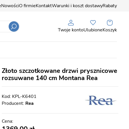
e
Nowości
O firmie
Kontakt
Warunki i koszt dostawy
Rabaty
Twoje konto
Ulubione
Koszyk
Złoto szczotkowane drzwi prysznicowe
rozsuwane 140 cm Montana Rea
KPL-K6401
Producent:
Rea