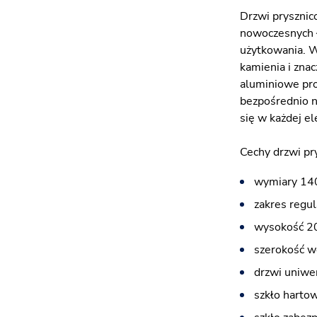
Drzwi pryszni
nowoczesnych ł
użytkowania. W
kamienia i zna
aluminiowe pro
bezpośrednio n
się w każdej el
Cechy drzwi p
wymiary 14
zakres regul
wysokość 2
szerokość w
drzwi uniwe
szkło harto