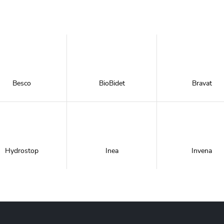
Besco
BioBidet
Bravat
Hydrostop
Inea
Invena
Metal-Hurt
Moel
New Trendy