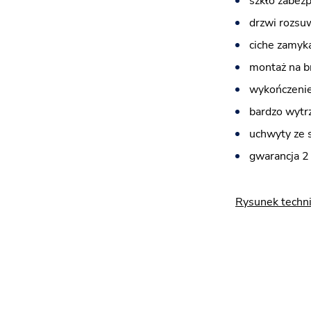
szkło zabez
drzwi rozsu
ciche zamyka
montaż na b
wykończenie
bardzo wytr
uchwyty ze 
gwarancja 2 
Rysunek techn