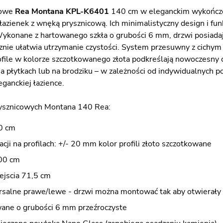
cowe
Rea Montana KPL-K6401
140 cm w eleganckim wykończe
azienek z wnęką prysznicową. Ich minimalistyczny design i fun
ykonane z hartowanego szkła o grubości 6 mm, drzwi posiadaj
cznie ułatwia utrzymanie czystości. System przesuwny z cichy
file w kolorze szczotkowanego złota podkreślają nowoczesny 
a płytkach lub na brodziku – w zależności od indywidualnych po
eganckiej łazience.
rysznicowych Montana 140 Rea:
0 cm
acji na profilach: +/- 20 mm kolor profili złoto szczotkowane
00 cm
ejscia 71,5 cm
rsalne prawe/lewe - drzwi można montować tak aby otwierały 
wane o grubości 6 mm przeźroczyste