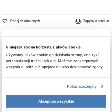
Dodaj do ulubionych
Zapytaj o produkt
Specyfikacja produktu
Niniejsza strona korzysta z plików cookie
Sposób montażu
Ścienny podtynkowy
Używamy plików cookie do działania strony, analityki,
personalizacji treści i reklam. Możesz zaakceptować
Rodaj baterii
wszystkie, odrzucić opcjonalne albo dostosować zgody.
Bateria mieszaczowa
Kolor
Złoty
Pokaż szczegóły
Opis produktu Bateria prysznicowa ścienna
Akceptuję wszystkie
podtynkowa złota Veo Besco BWP-P-ZL