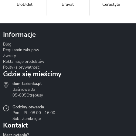
BioBidet
Bravat
Cerastyle
Informacje
Blog
Corsan
Gante
Hydrosan
Regulamin zakupów
Zwroty
Reklamacje produktów
Polityka prywatności
Gdzie się mieścimy
dom-lazienka.pl
Hydrostop
Inea
Invena
Baśniowa 3a
05-805
Otrębusy
Godziny otwarcia
Pon. - Pt.: 08:00 - 16:00
Sob.: Zamknięte
Kontakt
Liveno
Loge Garden
Massi
Masz pytania?