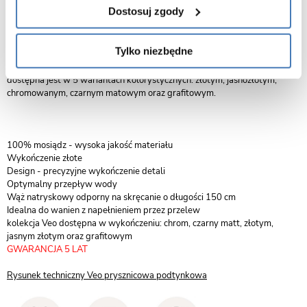
Dostosuj zgody
Łącząc współczesny minimalizm z klasycznymi detalami, powstała
niezwykła kolekcja pasująca do wnętrz w każdym stylu. Veo to najnowsza
propozycja baterii. Seria zdecydowanie wyróżniająca się od pozostałych z
Tylko niezbędne
oferty. Na kolekcje Veo składają się baterie wolnostojące, umywalkowe,
zestawy prysznicowe oraz higieniczne i baterie bidetowe. Kolekcja
dostępna jest w 5 wariantach kolorystycznych: złotym, jasnozłotym,
chromowanym, czarnym matowym oraz grafitowym.
100% mosiądz - wysoka jakość materiału
Wykończenie złote
Design - precyzyjne wykończenie detali
Optymalny przepływ wody
Wąż natryskowy odporny na skręcanie o długości 150 cm
Idealna do wanien z napełnieniem przez przelew
kolekcja Veo dostępna w wykończeniu: chrom, czarny matt, złotym,
jasnym złotym oraz grafitowym
GWARANCJA 5 LAT
Rysunek techniczny Veo prysznicowa podtynkowa