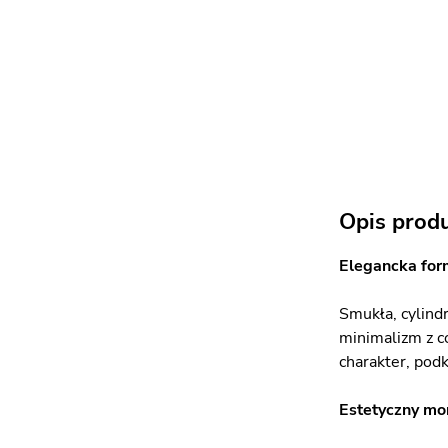
Opis prod
Elegancka for
Smukła, cylind
minimalizm z c
charakter, podk
Estetyczny m