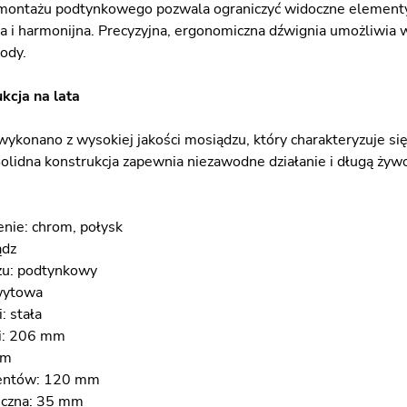
ontażu podtynkowego pozwala ograniczyć widoczne elementy i
ta i harmonijna. Precyzyjna, ergonomiczna dźwignia umożliwia
ody.
kcja na lata
 wykonano z wysokiej jakości mosiądzu, który charakteryzuje si
olidna konstrukcja zapewnia niezawodne działanie i długą ży
nie: chrom, połysk
ądz
u: podtynkowy
wytowa
: stała
i: 206 mm
mm
entów: 120 mm
iczna: 35 mm