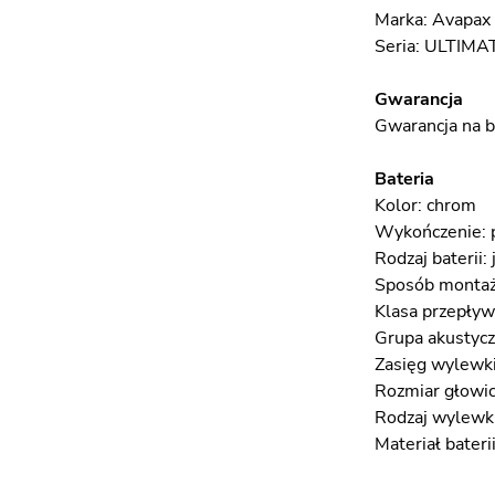
Marka: Avapax
Seria: ULTIMA
Gwarancja
Gwarancja na ba
Bateria
Kolor: chrom
Wykończenie: 
Rodzaj baterii
Sposób montaż
Klasa przepływu
Grupa akustyczn
Zasięg wylewki
Rozmiar głowic
Rodzaj wylewki
Materiał bateri