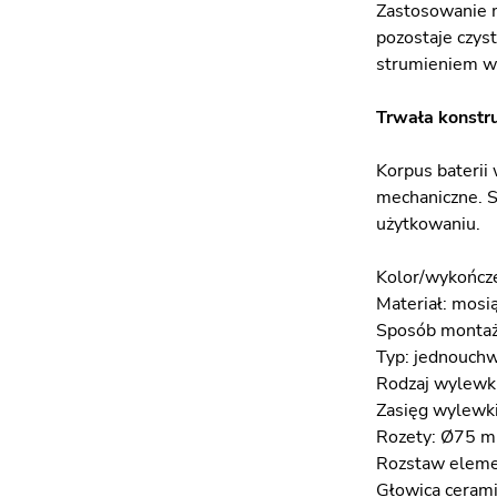
Zastosowanie m
pozostaje czys
strumieniem w
Trwała konstru
Korpus baterii
mechaniczne. S
użytkowaniu.
Kolor/wykończe
Materiał: mosi
Sposób montaż
Typ: jednouch
Rodzaj wylewki
Zasięg wylewk
Rozety: Ø75 
Rozstaw elem
Głowica ceram