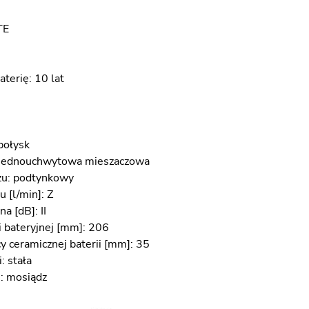
TE
terię: 10 lat
połysk
: jednouchwytowa mieszaczowa
u: podtynkowy
 [l/min]: Z
a [dB]: II
 bateryjnej [mm]: 206
y ceramicznej baterii [mm]: 35
: stała
i: mosiądz