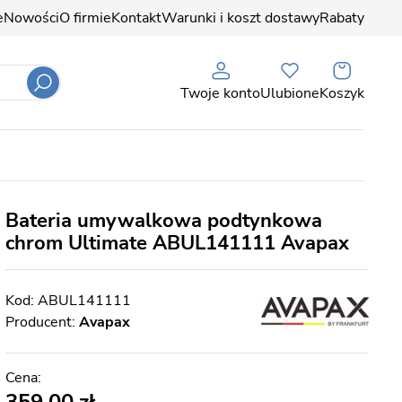
e
Nowości
O firmie
Kontakt
Warunki i koszt dostawy
Rabaty
Twoje konto
Ulubione
Koszyk
Bateria umywalkowa podtynkowa
chrom Ultimate ABUL141111 Avapax
ABUL141111
Producent:
Avapax