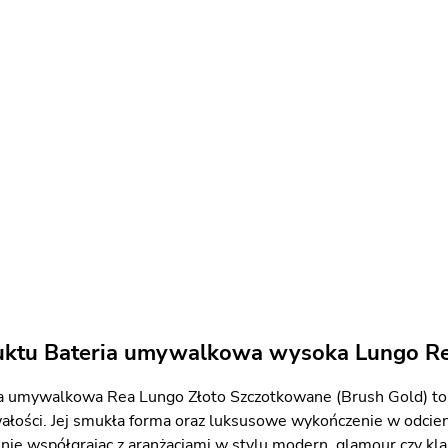
uktu Bateria umywalkowa wysoka Lungo Re
 umywalkowa Rea Lungo Złoto Szczotkowane (Brush Gold) to po
ałości. Jej smukła forma oraz luksusowe wykończenie w odcien
alnie współgrając z aranżacjami w stylu modern, glamour czy kl