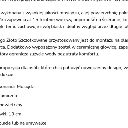
a wykonana z wysokiej jakości mosiądzu, a jej powierzchnię po
tóra zapewnia aż 15-krotnie większą odporność na ścieranie, k
ki temu zachowuje swój blask i idealny wygląd przez długie l
o Złoto Szczotkowane przystosowany jest do montażu na blacie
a. Dodatkowo wyposażony został w ceramiczną głowicę, zapewn
który ogranicza zużycie wody bez utraty komfortu.
ropozycja dla osób, które chcą połączyć nowoczesny design, w
dukcie.
konania: Mosiądz
ramiczna
apowietrzny
wki: 13 cm
blacie lub na umywalce