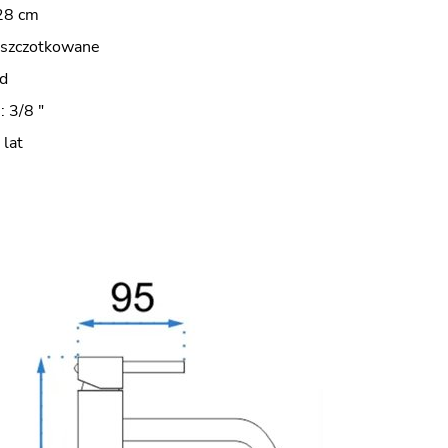
28 cm
o szczotkowane
d
: 3/8 "
 lat