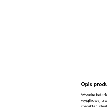
Opis prod
Wysoka bateria
wyjątkowej trw
charakter, ide