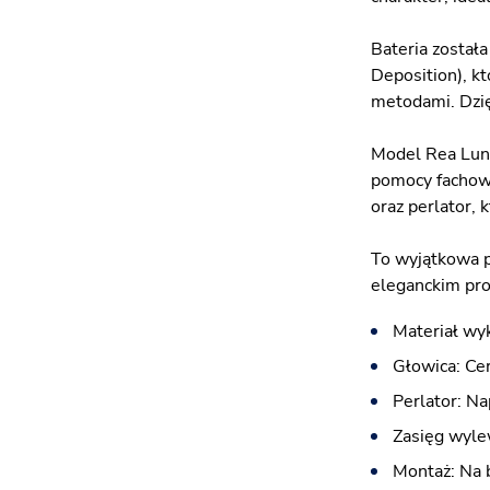
Bateria został
Deposition), k
metodami. Dzię
Model Rea Lung
pomocy fachowc
oraz perlator, 
To wyjątkowa p
eleganckim pro
Materiał wy
Głowica: Ce
Perlator: N
Zasięg wyle
Montaż: Na 