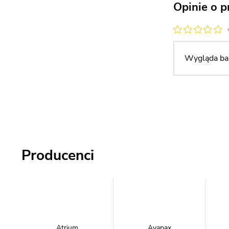
Opinie o p
Wygląda bar
Producenci
Atrium
Avapax