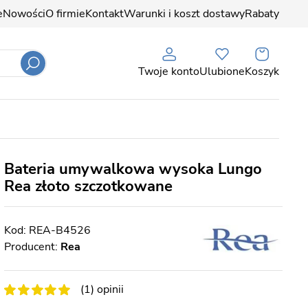
e
Nowości
O firmie
Kontakt
Warunki i koszt dostawy
Rabaty
Twoje konto
Ulubione
Koszyk
Bateria umywalkowa wysoka Lungo
Rea złoto szczotkowane
REA-B4526
Producent:
Rea
(1) opinii