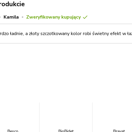
rodukcie
Kamila
Zweryfikowany kupujący
dzo ładnie, a złoty szczotkowany kolor robi świetny efekt w ła
Besco
BioBidet
Bravat