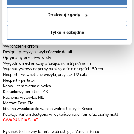
Varium to bateria o geometrycznych kształtach, wspaniale pasująca do
nowoczesnych aranżacji łazienek. Precyzyjne kontury nadają serii Varium
Dostosuj zgody
wyjątkowej stylistyki. Wbudowany perlator zapewnia optymalny
przepływ oraz miękki, napowietrzony strumień wody. Bateria dostępna w
dwóch wariantach kolorystycznych: chrom oraz czarny matt.
Tylko niezbędne
100% mosiądz - wysoka jakość materiału
Wykończenie chrom
Design - precyzyjne wykończenie detali
Optymalny przepływ wody
Wygodny, mechaniczny przełącznik natrysk/wanna
Wąż natryskowy odporny na skręcanie o długości 150 cm
Neoperl - wewnętrzne wężyki, przyłącz 1/2 cala
Neoperl - perlator
Kerox - ceramiczna głowica
Kierunkowy perlator: TAK
Ruchoma wylewka: NIE
Montaż: Easy-Fix
Idealna wysokość do wanien wolnostojących Besco
Kolekcja Varium dostępna w wykończeniu: chrom oraz czarny matt
GWARANCJA 5 LAT
Rysunek techniczny bateria wolnostojąca Varium Besco