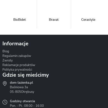
BioBidet
Bravat
Cerastyle
Informacje
Blog
Corsan
Gante
Hydrosan
Regulamin zakupów
Zwroty
Reklamacje produktów
Polityka prywatności
Gdzie się mieścimy
dom-lazienka.pl
Hydrostop
Inea
Invena
Baśniowa 3a
05-805
Otrębusy
Godziny otwarcia
Pon. - Pt.: 08:00 - 16:00