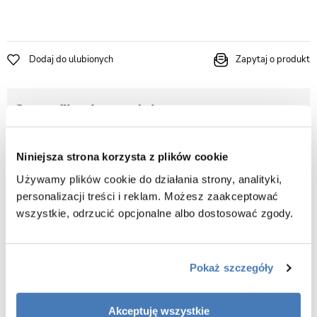
Dodaj do ulubionych
Zapytaj o produkt
Specyfikacja produktu
Sposób montażu
Wolnostojący podłogowy
Niniejsza strona korzysta z plików cookie
Rodaj baterii
Używamy plików cookie do działania strony, analityki,
Bateria mieszaczowa
personalizacji treści i reklam. Możesz zaakceptować
wszystkie, odrzucić opcjonalne albo dostosować zgody.
Kolor
Chrom
Pokaż szczegóły
Opis produktu Bateria wannowa
wolnostojąca chrom Varium Besco BW-V-CH
Akceptuję wszystkie