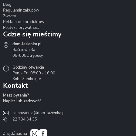
Blog
Corsan
Gante
Hydrosan
Regulamin zakupów
Zwroty
Reklamacje produktów
Polityka prywatności
Gdzie się mieścimy
dom-lazienka.pl
Hydrostop
Inea
Invena
Baśniowa 3a
05-805
Otrębusy
Godziny otwarcia
Pon. - Pt.: 08:00 - 16:00
Sob.: Zamknięte
Kontakt
Liveno
Loge Garden
Massi
Masz pytania?
Napisz lub zadzwoń!
zamowienia@dom-lazienka.pl
22 734 34 35
Mazur
Metal-Hurt
Moel
Bath&Spa
Znajdź nas na