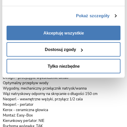
wolnostojąca czarny matt Veo I Easy Box
Besco BW-VI-CZ
Pokaż szczegóły
Łącząc współczesny minimalizm z klasycznymi detalami, powstała
niezwykła kolekcja pasująca do wnętrz w każdym stylu. Veo to najnowsza
Akceptuję wszystkie
propozycja baterii. Seria zdecydowanie wyróżniająca się od pozostałych z
oferty. Na kolekcje Veo składają się baterie wolnostojące, umywalkowe,
zestawy prysznicowe oraz higieniczne i baterie bidetowe. Kolekcja
Dostosuj zgody
dostępna jest w 5 wariantach kolorystycznych: złotym, jasnozłotym,
chromowanym, czarnym matowym oraz grafitowym.
Tylko niezbędne
100% mosiądz - wysoka jakość materiału
Wykończenie czarny mat
Design - precyzyjne wykończenie detali
Optymalny przepływ wody
Wygodny, mechaniczny przełącznik natrysk/wanna
Wąż natryskowy odporny na skręcanie o długości 150 cm
Neoperl - wewnętrzne wężyki, przyłącz 1/2 cala
Neoperl - perlator
Kerox - ceramiczna głowica
Montaż: Easy-Box
Kierunkowy perlator: NIE
Ruchoma wylewka: TAK