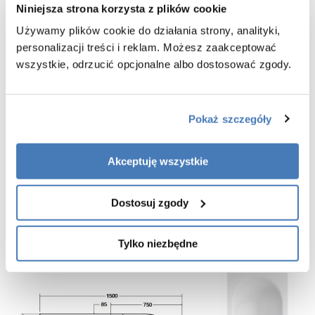
Niniejsza strona korzysta z plików cookie
Wysokość:
55,5 cm
Kolor:
śnieżnobiały
Używamy plików cookie do działania strony, analityki,
Kształt:
nowoczesny
personalizacji treści i reklam. Możesz zaakceptować
Materiał/
akryl pełny 6 mm
wszystkie, odrzucić opcjonalne albo dostosować zgody.
grubość:
regulowany stelaż
Wyposażenie:
Obudowa ryflowana w zestawie z wanną - obudowa w
Obudowa
wykończeniu biały połysk
Pokaż szczegóły
GWARANCJA 10 LAT
Akceptuję wszystkie
Dodatkowe akcesoria znajdziecie Państwo na dole opisu - produkty
powiązane.
Dostosuj zgody
Tylko niezbędne