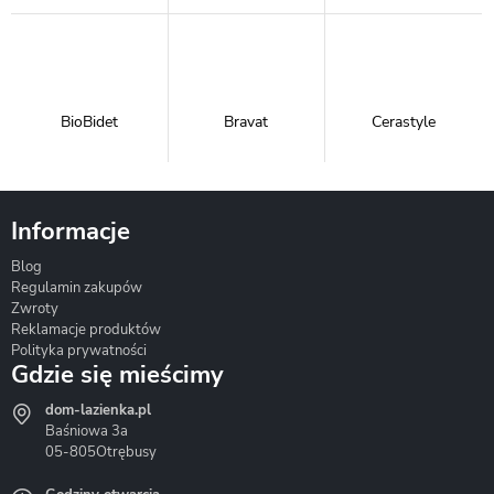
BioBidet
Bravat
Cerastyle
Informacje
Blog
Corsan
Gante
Hydrosan
Regulamin zakupów
Zwroty
Reklamacje produktów
Polityka prywatności
Gdzie się mieścimy
dom-lazienka.pl
Hydrostop
Inea
Invena
Baśniowa 3a
05-805
Otrębusy