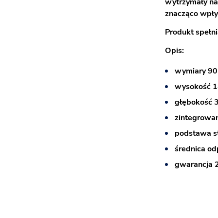
wytrzymały na
znacząco wpły
Produkt spełni
Opis:
wymiary 90
wysokość 1
głębokość 
zintegrowa
podstawa s
średnica o
gwarancja 2