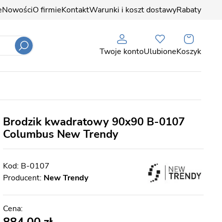
e
Nowości
O firmie
Kontakt
Warunki i koszt dostawy
Rabaty
Twoje konto
Ulubione
Koszyk
Brodzik kwadratowy 90x90 B-0107
Columbus New Trendy
B-0107
Producent:
New Trendy