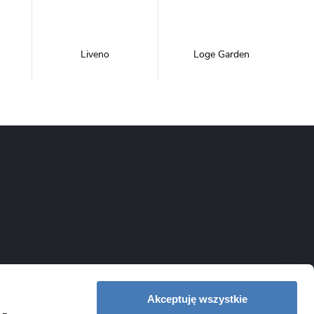
Liveno
Loge Garden
NewTrendy
Novoterm
Inwestycje
Swiac
Swiss Liniger
Akceptuję wszystkie