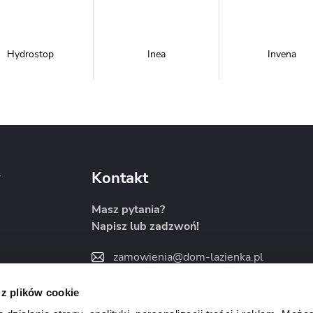
Hydrostop
Inea
Invena
Metal-Hurt
Moel
New Trendy
y
Kontakt
Masz pytania?
Napisz lub zadzwoń!
Sanitti
Savana
Skiendi
zamowienia@dom-lazienka.pl
22 734 34 35
:00
 z plików cookie
Znajdź nas na