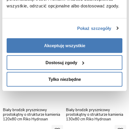
prostokątny o strukturze kamienia
prostokątny o strukturze kamienia
wszystkie, odrzucić opcjonalne albo dostosować zgody.
110x70 cm Riko Hydrosan
120x70 cm Riko Hydrosan
419,00
439,00
Pokaż szczegóły
Akceptuję wszystkie
Dostosuj zgody
Tylko niezbędne
Biały brodzik prysznicowy
Biały brodzik prysznicowy
prostokątny o strukturze kamienia
prostokątny o strukturze kamienia
120x80 cm Riko Hydrosan
130x80 cm Riko Hydrosan