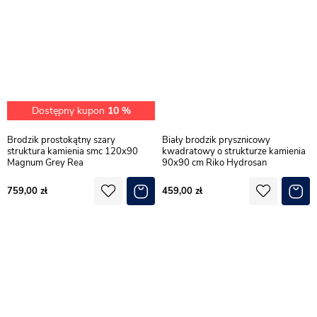
Dostępny kupon
10 %
Brodzik prostokątny szary
Biały brodzik prysznicowy
struktura kamienia smc 120x90
kwadratowy o strukturze kamienia
Magnum Grey Rea
90x90 cm Riko Hydrosan
759,00
459,00