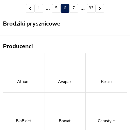
1
2
5
6
7
9
33
Brodziki prysznicowe
Producenci
Atrium
Avapax
Besco
BioBidet
Bravat
Cerastyle