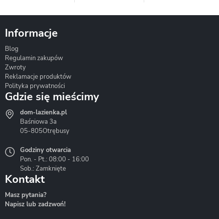
Informacje
Blog
Corsan
Gante
Hydrosan
Regulamin zakupów
Zwroty
Reklamacje produktów
Polityka prywatności
Gdzie się mieścimy
dom-lazienka.pl
Hydrostop
Inea
Invena
Baśniowa 3a
05-805
Otrębusy
Godziny otwarcia
Pon. - Pt.: 08:00 - 16:00
Sob.: Zamknięte
Kontakt
Liveno
Loge Garden
Massi
Masz pytania?
Napisz lub zadzwoń!