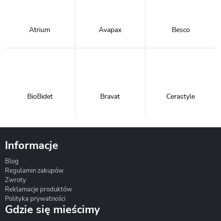
Atrium
Avapax
Besco
BioBidet
Bravat
Cerastyle
Informacje
Blog
Corsan
Gante
Hydrosan
Regulamin zakupów
Zwroty
Reklamacje produktów
Polityka prywatności
Gdzie się mieścimy