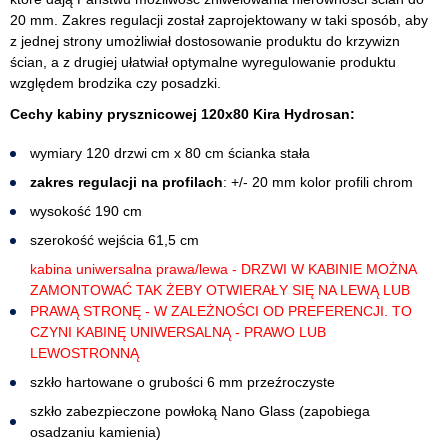
20 mm. Zakres regulacji został zaprojektowany w taki sposób, aby
z jednej strony umożliwiał dostosowanie produktu do krzywizn
ścian, a z drugiej ułatwiał optymalne wyregulowanie produktu
względem brodzika czy posadzki.
Cechy kabiny prysznicowej 120x80 Kira Hydrosan:
wymiary 120 drzwi cm x 80 cm ścianka stała
zakres regulacji na profilach
: +/- 20 mm kolor profili chrom
wysokość 190 cm
szerokość wejścia 61,5 cm
kabina uniwersalna prawa/lewa - DRZWI W KABINIE MOŻNA
ZAMONTOWAĆ TAK ŻEBY OTWIERAŁY SIĘ NA LEWĄ LUB
PRAWĄ STRONĘ - W ZALEŻNOŚCI OD PREFERENCJI. TO
CZYNI KABINĘ UNIWERSALNĄ - PRAWO LUB
LEWOSTRONNĄ
szkło hartowane o grubości 6 mm przeźroczyste
szkło zabezpieczone powłoką Nano Glass (zapobiega
osadzaniu kamienia)