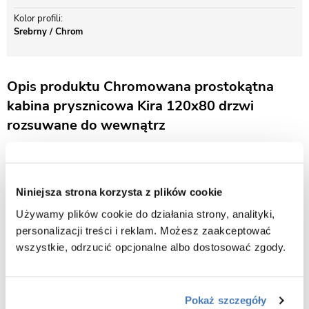
Kolor profili
Srebrny / Chrom
Opis produktu Chromowana prostokątna
kabina prysznicowa Kira 120x80 drzwi
rozsuwane do wewnątrz
Bezpieczne szkło hartowane z technologią NANO Glass
We wszystkich szklanych produktach z naszej oferty zastosowano
bezpieczne szkło hartowane. Szkło tego typu jest niezwykle
Niniejsza strona korzysta z plików cookie
odporne na uszkodzenia mechaniczne i naprężenia termiczne, na
Używamy plików cookie do działania strony, analityki,
które jest często narażone w łazience. Dzięki wykorzystaniu szkła
personalizacji treści i reklam. Możesz zaakceptować
hartowanego kabiny prysznicowe są bardzo wytrzymałe i spełniają
wszystkie, odrzucić opcjonalne albo dostosować zgody.
wszystkie rygorystyczne normy przewidziane dla tego typu
produktów, zapewniając maksymalne bezpieczeństwo użytkowania.
W kabinie zastosowano grube szkło o szerokości 6 mm.
Precyzyjne wykończenie
Pokaż szczegóły