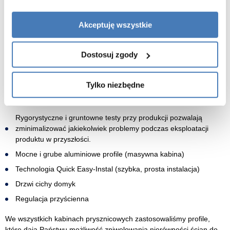
Wszystkie elementy kabin prysznicowych zostały wykonane z
najwyższą starannością. Precyzyjne wykończenie profili, rolek,
Akceptuję wszystkie
uchwytów itp. z jednej strony wpływa niezwykle korzystnie na
walory estetyczne produktów, z drugiej zaś zapewnia
bezproblemową i bezpieczną eksploatację przez długie lata.
Dostosuj zgody
Niepowtarzalny Design
: jakość oraz precyzja w wykonaniu
każdego detalu kabiny, użyte najlepsze materiały oraz
Tylko niezbędne
komponenty tak, aby zadowolić najbardziej wymagających
klientów
Rygorystyczne i gruntowne testy
przy produkcji pozwalają
zminimalizować jakiekolwiek problemy podczas eksploatacji
produktu w przyszłości.
Mocne i grube aluminiowe profile (masywna kabina)
Technologia Quick Easy-Instal (szybka, prosta instalacja)
Drzwi cichy domyk
Regulacja przyścienna
We wszystkich kabinach prysznicowych zastosowaliśmy profile,
które dają Państwu możliwość zniwelowania nierówności ścian do