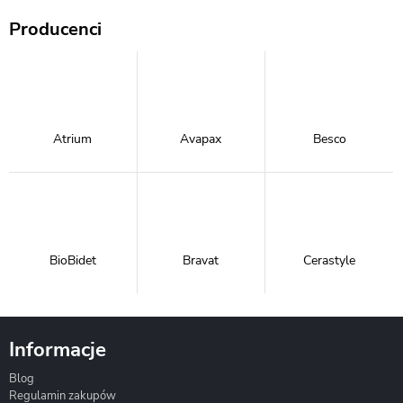
Producenci
Atrium
Avapax
Besco
BioBidet
Bravat
Cerastyle
Informacje
Blog
Corsan
Gante
Hydrosan
Regulamin zakupów