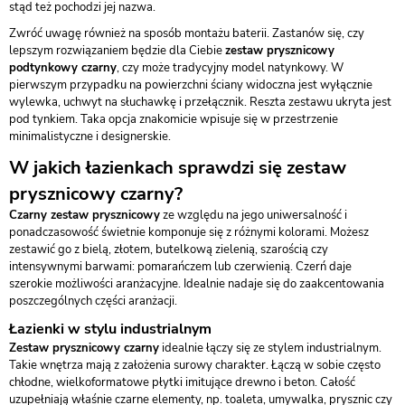
stąd też pochodzi jej nazwa.
Zwróć uwagę również na sposób montażu baterii. Zastanów się, czy
lepszym rozwiązaniem będzie dla Ciebie
zestaw prysznicowy
podtynkowy czarny
, czy może tradycyjny model natynkowy. W
pierwszym przypadku na powierzchni ściany widoczna jest wyłącznie
wylewka, uchwyt na słuchawkę i przełącznik. Reszta zestawu ukryta jest
pod tynkiem. Taka opcja znakomicie wpisuje się w przestrzenie
minimalistyczne i designerskie.
W jakich łazienkach sprawdzi się zestaw
prysznicowy czarny?
Czarny zestaw prysznicowy
ze względu na jego uniwersalność i
ponadczasowość świetnie komponuje się z różnymi kolorami. Możesz
zestawić go z bielą, złotem, butelkową zielenią, szarością czy
intensywnymi barwami: pomarańczem lub czerwienią. Czerń daje
szerokie możliwości aranżacyjne. Idealnie nadaje się do zaakcentowania
poszczególnych części aranżacji.
Łazienki w stylu industrialnym
Zestaw prysznicowy czarny
idealnie łączy się ze stylem industrialnym.
Takie wnętrza mają z założenia surowy charakter. Łączą w sobie często
chłodne, wielkoformatowe płytki imitujące drewno i beton. Całość
uzupełniają właśnie czarne elementy, np. toaleta, umywalka, prysznic czy