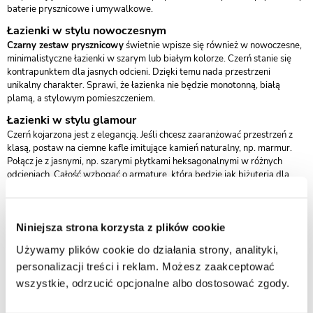
baterie prysznicowe i umywalkowe.
Łazienki w stylu nowoczesnym
Czarny zestaw prysznicowy
świetnie wpisze się również w nowoczesne,
minimalistyczne łazienki w szarym lub białym kolorze. Czerń stanie się
kontrapunktem dla jasnych odcieni. Dzięki temu nada przestrzeni
unikalny charakter. Sprawi, że łazienka nie będzie monotonną, białą
plamą, a stylowym pomieszczeniem.
Łazienki w stylu glamour
Czerń kojarzona jest z elegancją. Jeśli chcesz zaaranżować przestrzeń z
klasą, postaw na ciemne kafle imitujące kamień naturalny, np. marmur.
Połącz je z jasnymi, np. szarymi płytkami heksagonalnymi w różnych
odcieniach. Całość wzbogać o armaturę, która będzie jak biżuteria dla
wnętrza. Znakomitym wyborem są krany czarno-złote. Dodaj do
pomieszczenia jeszcze kilka złotych elementów, np. lustra czy oprawy
oświetleniowe.
Niniejsza strona korzysta z plików cookie
Czarny zestaw prysznicowy – z jakimi
Używamy plików cookie do działania strony, analityki,
prysznicami komponuje się najlepiej?
personalizacji treści i reklam. Możesz zaakceptować
Zestaw prysznicowy
warto dopasować przede wszystkim do kabiny
wszystkie, odrzucić opcjonalne albo dostosować zgody.
prysznicowej, w której zostanie umieszczony. Idealnym połączeniem jest
czarny komplet z kabiną prysznicową z czarnymi profilami. Weź pod