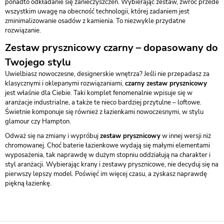
ponadto odkładanie się zanieczyszczeń. Wybierając zestaw, zwróć przede
wszystkim uwagę na obecność technologii, której zadaniem jest
zminimalizowanie osadów z kamienia. To niezwykle przydatne
rozwiązanie.
Zestaw prysznicowy czarny – dopasowany do
Twojego stylu
Uwielbiasz nowoczesne, designerskie wnętrza? Jeśli nie przepadasz za
klasycznymi i oklepanymi rozwiązaniami,
czarny zestaw prysznicowy
jest właśnie dla Ciebie. Taki komplet fenomenalnie wpisuje się w
aranżacje industrialne, a także te nieco bardziej przytulne – loftowe.
Świetnie komponuje się również z łazienkami nowoczesnymi, w stylu
glamour czy Hampton.
Odważ się na zmiany i wypróbuj
zestaw prysznicowy
w innej wersji niż
chromowanej. Choć baterie łazienkowe wydają się małymi elementami
wyposażenia, tak naprawdę w dużym stopniu oddziałują na charakter i
styl aranżacji. Wybierając krany i zestawy prysznicowe, nie decyduj się na
pierwszy lepszy model. Poświęć im więcej czasu, a zyskasz naprawdę
piękną łazienkę.