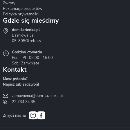
Zwroty
Reklamacje produktów
Polityka prywatności
Gdzie się mieścimy
dom-lazienka.pl
Hydrostop
Inea
Invena
Baśniowa 3a
05-805
Otrębusy
Godziny otwarcia
Pon. - Pt.: 08:00 - 16:00
Sob.: Zamknięte
Kontakt
Liveno
Loge Garden
Massi
Masz pytania?
Napisz lub zadzwoń!
zamowienia@dom-lazienka.pl
22 734 34 35
Mazur
Metal-Hurt
Moel
Bath&Spa
Znajdź nas na