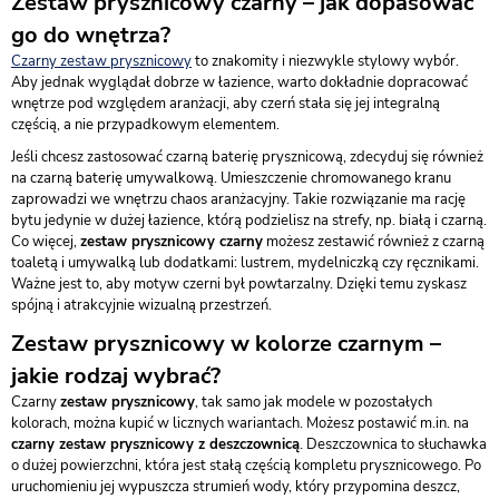
Zestaw prysznicowy czarny – jak dopasować
go do wnętrza?
Czarny zestaw prysznicowy
to znakomity i niezwykle stylowy wybór.
Aby jednak wyglądał dobrze w łazience, warto dokładnie dopracować
wnętrze pod względem aranżacji, aby czerń stała się jej integralną
częścią, a nie przypadkowym elementem.
Jeśli chcesz zastosować czarną baterię prysznicową, zdecyduj się również
na czarną baterię umywalkową. Umieszczenie chromowanego kranu
zaprowadzi we wnętrzu chaos aranżacyjny. Takie rozwiązanie ma rację
bytu jedynie w dużej łazience, którą podzielisz na strefy, np. białą i czarną.
Co więcej,
zestaw prysznicowy czarny
możesz zestawić również z czarną
toaletą i umywalką lub dodatkami: lustrem, mydelniczką czy ręcznikami.
Ważne jest to, aby motyw czerni był powtarzalny. Dzięki temu zyskasz
spójną i atrakcyjnie wizualną przestrzeń.
Zestaw prysznicowy w kolorze czarnym –
jakie rodzaj wybrać?
Czarny
zestaw prysznicowy
, tak samo jak modele w pozostałych
kolorach, można kupić w licznych wariantach. Możesz postawić m.in. na
czarny zestaw prysznicowy z deszczownicą
. Deszczownica to słuchawka
o dużej powierzchni, która jest stałą częścią kompletu prysznicowego. Po
uruchomieniu jej wypuszcza strumień wody, który przypomina deszcz,