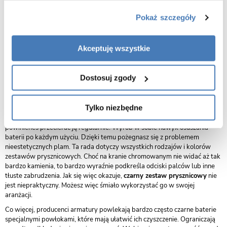
uwagę również elegancką kabinę z czarnymi szprosami.
Czarny zestaw dopasujesz ponadto do kabiny z przyciemnianymi
Pokaż szczegóły
szybami. Nie bój się połączenia ciemnego kompletu z kabiną z
chromowanymi elementami. Czerń nie musi pojawić się w samej kabinie,
wystarczy, że będzie w pozostałej części łazienki. W ten sposób wciąż
Akceptuję wszystkie
uda Ci się stworzyć piękną i harmonijną aranżację.
Czy czarny zestaw prysznicowy jest
Dostosuj zgody
praktyczny?
Wiele osób obawia się wyboru czarnego zestawu prysznicowego ze
Tylko niezbędne
względu na jego kolor. Na ciemnej powierzchni zacieki z mydła i kamienia
są znacznie bardziej widoczne. Jeśli chcesz cieszyć się piękną armaturą,
powinieneś przecierać ją regularnie. Wyrób w sobie nawyk osuszania
baterii po każdym użyciu. Dzięki temu pożegnasz się z problemem
nieestetycznych plam. Ta rada dotyczy wszystkich rodzajów i kolorów
zestawów prysznicowych. Choć na kranie chromowanym nie widać aż tak
bardzo kamienia, to bardzo wyraźnie podkreśla odciski palców lub inne
tłuste zabrudzenia. Jak się więc okazuje,
czarny zestaw prysznicowy
nie
jest niepraktyczny. Możesz więc śmiało wykorzystać go w swojej
aranżacji.
Co więcej, producenci armatury powlekają bardzo często czarne baterie
specjalnymi powłokami, które mają ułatwić ich czyszczenie. Ograniczają