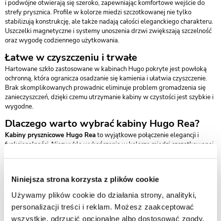
i podwójne otwierają się szeroko, zapewniając komfortowe wejście do
strefy prysznica. Profile w kolorze miedzi szczotkowanej nie tylko
stabilizują konstrukcję, ale także nadają całości eleganckiego charakteru.
Uszczelki magnetyczne i systemy unoszenia drzwi zwiększają szczelność
oraz wygodę codziennego użytkowania.
Łatwe w czyszczeniu i trwałe
Hartowane szkło zastosowane w kabinach Hugo pokryte jest powłoką
ochronną, która ogranicza osadzanie się kamienia i ułatwia czyszczenie.
Brak skomplikowanych prowadnic eliminuje problem gromadzenia się
zanieczyszczeń, dzięki czemu utrzymanie kabiny w czystości jest szybkie i
wygodne.
Dlaczego warto wybrać kabiny Hugo Rea?
Kabiny prysznicowe Hugo Rea
to wyjątkowe połączenie elegancji i
funkcjonalności. Niezwykłe wykończenie w kolorze miedzi szczotkowanej,
szeroki wybór rozmiarów i typów oraz wysoka jakość wykonania
sprawiają, że to propozycja dla osób szukających czegoś więcej niż
standardowe kabiny prysznicowe. To inwestycja w styl i komfort na lata.
Niniejsza strona korzysta z plików cookie
FAQ – najczęściej zadawane pytania o kabiny
Używamy plików cookie do działania strony, analityki,
Hugo Rea
personalizacji treści i reklam. Możesz zaakceptować
Jakie typy kabin obejmuje seria Hugo?
wszystkie, odrzucić opcjonalne albo dostosować zgody.