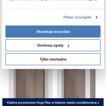
Seria obejmuje kabiny narożne, kwadratowe, prostokątne oraz drzwi
uchylne w różnych rozmiarach.
Jakie szkło zastosowano w kabinach Hugo?
Pokaż szczegóły
Kabiny wyposażone są w szkło hartowane o grubości 6–8 mm, które
gwarantuje bezpieczeństwo i trwałość.
W jakich rozmiarach dostępne są kabiny Hugo?
Akceptuję wszystkie
Od kompaktowych 80x80 cm, przez 100x100 cm, aż po modele
dopasowane do większych wnętrz.
Do jakiego stylu łazienki pasuje miedź szczotkowana?
Dostosuj zgody
Miedź świetnie komponuje się z jasnymi aranżacjami, marmurem, a także z
wnętrzami loftowymi i industrialnymi.
Tylko niezbędne
Kabina prysznicowa Hugo Rea w kolorze miedzi szczotkowanej z