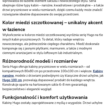
wprowadza do łazienki element luksusu i nowoczesnego stylu. Seria
obejmuje różne typy kabin – narożne, kwadratowe i prostokątne – a także
drzwi prysznicowe w wielu rozmiarach, dzięki czemu każdy może znaleźć
rozwiązanie idealnie dopasowane do swojej przestrzeni.
Kolor miedzi szczotkowanej – unikalny akcent
w łazience
Wykończenie w kolorze miedzi szczotkowanej wyróżnia serię Hugo na tle
innych kabin prysznicowych. To detal, który nadaje wnętrzu
nowoczesnego, ale jednocześnie ciepłego charakteru. Miedź doskonale
komponuje się z jasnymi płytkami, marmurem, a także z modnymi
ciemnymi aranżacjami w stylu loftowym lub industrialnym.
Różnorodność modeli i rozmiarów
Seria Hugo oferuje kabiny prysznicowe w wielu rozmiarach – od
kompaktowych 80x80 cm po przestronne 100x100 cm i większe.
Kabiny
narożne
, modele z drzwiami podwójnymi czy klasyczne drzwi uchylne, jak
Hugo 100 cm
, pozwalają dopasować produkt do każdego wnętrza.
Konstrukcje oparte na hartowanym szkle 6–8 mm gwarantują
bezpieczeństwo i elegancki wygląd.
Funkcjonalność i komfort użytkowania
Kabiny Hugo zostały zaprojektowane z myślą o wygodzie. Drzwi uchylne