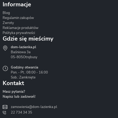
Informacje
Blog
Corsan
Gante
Hydrosan
Regulamin zakupów
Zwroty
Reklamacje produktów
Polityka prywatności
Gdzie się mieścimy
dom-lazienka.pl
Hydrostop
Inea
Invena
Baśniowa 3a
05-805
Otrębusy
Godziny otwarcia
Pon. - Pt.: 08:00 - 16:00
Sob.: Zamknięte
Kontakt
Liveno
Loge Garden
Massi
Masz pytania?
Napisz lub zadzwoń!
zamowienia@dom-lazienka.pl
22 734 34 35