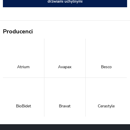
drzwiami uchylnymi
Producenci
Atrium
Avapax
Besco
BioBidet
Bravat
Cerastyle