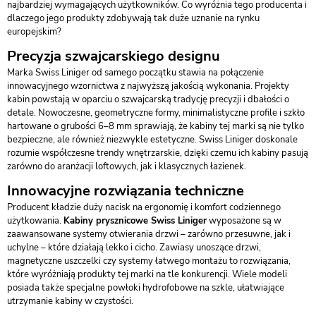
najbardziej wymagających użytkowników. Co wyróżnia tego producenta i
dlaczego jego produkty zdobywają tak duże uznanie na rynku
europejskim?
Precyzja szwajcarskiego designu
Marka Swiss Liniger od samego początku stawia na połączenie
innowacyjnego wzornictwa z najwyższą jakością wykonania. Projekty
kabin powstają w oparciu o szwajcarską tradycję precyzji i dbałości o
detale. Nowoczesne, geometryczne formy, minimalistyczne profile i szkło
hartowane o grubości 6–8 mm sprawiają, że kabiny tej marki są nie tylko
bezpieczne, ale również niezwykle estetyczne. Swiss Liniger doskonale
rozumie współczesne trendy wnętrzarskie, dzięki czemu ich kabiny pasują
zarówno do aranżacji loftowych, jak i klasycznych łazienek.
Innowacyjne rozwiązania techniczne
Producent kładzie duży nacisk na ergonomię i komfort codziennego
użytkowania.
Kabiny prysznicowe Swiss Liniger
wyposażone są w
zaawansowane systemy otwierania drzwi – zarówno przesuwne, jak i
uchylne – które działają lekko i cicho. Zawiasy unoszące drzwi,
magnetyczne uszczelki czy systemy łatwego montażu to rozwiązania,
które wyróżniają produkty tej marki na tle konkurencji. Wiele modeli
posiada także specjalne powłoki hydrofobowe na szkle, ułatwiające
utrzymanie kabiny w czystości.