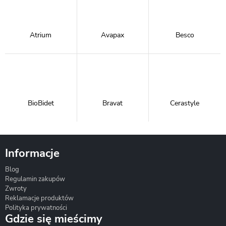
Atrium
Avapax
Besco
BioBidet
Bravat
Cerastyle
Informacje
Blog
Corsan
Gante
Hydrosan
Regulamin zakupów
Zwroty
Reklamacje produktów
Polityka prywatności
Gdzie się mieścimy