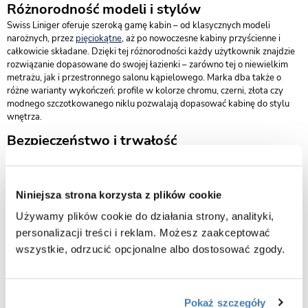
Różnorodność modeli i stylów
Swiss Liniger oferuje szeroką gamę kabin – od klasycznych modeli
narożnych, przez
pięciokątne
, aż po nowoczesne kabiny przyścienne i
całkowicie składane. Dzięki tej różnorodności każdy użytkownik znajdzie
rozwiązanie dopasowane do swojej łazienki – zarówno tej o niewielkim
metrażu, jak i przestronnego salonu kąpielowego. Marka dba także o
różne warianty wykończeń: profile w kolorze chromu, czerni, złota czy
modnego szczotkowanego niklu pozwalają dopasować kabinę do stylu
wnętrza.
Bezpieczeństwo i trwałość
Kabiny Swiss Liniger wykonane są z wysokiej jakości szkła hartowanego,
które jest odporne na uderzenia i zarysowania. Konstrukcja profili
gwarantuje stabilność, a dodatkowe elementy uszczelniające skutecznie
Niniejsza strona korzysta z plików cookie
chronią łazienkę przed wilgocią i rozchlapywaniem wody. To sprawia, że
kabiny te są inwestycją na lata, która łączy trwałość z ponadczasowym
Używamy plików cookie do działania strony, analityki,
wyglądem.
personalizacji treści i reklam. Możesz zaakceptować
Dlaczego warto wybrać kabiny Swiss Liniger?
wszystkie, odrzucić opcjonalne albo dostosować zgody.
Decydując się na produkty Swiss Liniger, zyskujesz kabinę prysznicową,
która łączy w sobie funkcjonalność, elegancję i bezpieczeństwo. To
rozwiązanie dla osób, które oczekują najwyższej jakości i chcą, aby
łazienka była miejscem relaksu oraz komfortu. W ofercie marki znajdują
Pokaż szczegóły