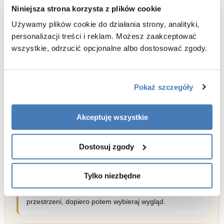
Niniejsza strona korzysta z plików cookie
imitujące
marmur
lub kamień
Używamy plików cookie do działania strony, analityki,
z dekoracyjną strukturą zewnętrzną
personalizacji treści i reklam. Możesz zaakceptować
w wersji
Nature
wszystkie, odrzucić opcjonalne albo dostosować zgody.
To rozwiązanie dla osób, które chcą, żeby wanna była
centralnym elementem łazienki.
Pokaż szczegóły
Jak wybrać wannę Ferrano w praktyce?
Akceptuję wszystkie
mała łazienka → 150–160 cm
standard → 170 cm
Dostosuj zgody
duża przestrzeń → 180 cm
nowoczesny styl → wersja Slim lub Nature
Tylko niezbędne
Najważniejsze: najpierw dopasuj rozmiar do
przestrzeni, dopiero potem wybieraj wygląd.