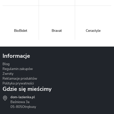
BioBidet
Bravat
Cerastyle
Informacje
Blog
Corsan
Gante
Hydrosan
Regulamin zakupów
Zwroty
Reklamacje produktów
Polityka prywatności
Gdzie się mieścimy
dom-lazienka.pl
Hydrostop
Inea
Invena
Baśniowa 3a
05-805
Otrębusy