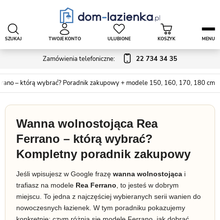
SZUKAJ
TWOJE KONTO
ULUBIONE
KOSZYK
MENU
Zamówienia telefoniczne:
22 734 34 35
rano – którą wybrać? Poradnik zakupowy + modele 150, 160, 170, 180 cm
Wanna wolnostojąca Rea
Ferrano – którą wybrać?
Kompletny poradnik zakupowy
Jeśli wpisujesz w Google frazę
wanna wolnostojąca
i
trafiasz na modele
Rea Ferrano
, to jesteś w dobrym
miejscu. To jedna z najczęściej wybieranych serii wanien do
nowoczesnych łazienek. W tym poradniku pokazujemy
konkretnie: czym różnią się modele Ferrano, jak dobrać