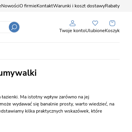
e
Nowości
O firmie
Kontakt
Warunki i koszt dostawy
Rabaty
Twoje konto
Ulubione
Koszyk
 umywalki
łazienki. Ma istotny wpływ zarówno na jej
i może wydawać się banalnie prosty, warto wiedzieć, na
rzedstawiamy kilka praktycznych wskazówek, które