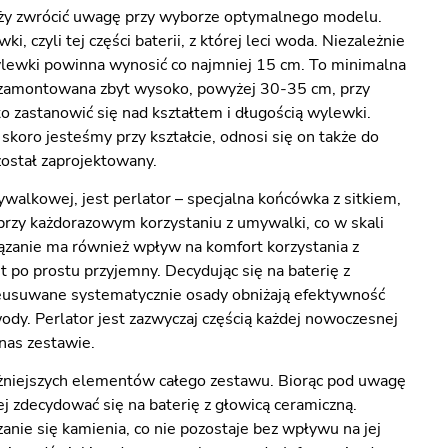
należy zwrócić uwagę przy wyborze optymalnego modelu.
czyli tej części baterii, z której leci woda. Niezależnie
ylewki powinna wynosić co najmniej 15 cm. To minimalna
e zamontowana zbyt wysoko, powyżej 30-35 cm, przy
o zastanowić się nad kształtem i długością wylewki.
koro jesteśmy przy kształcie, odnosi się on także do
został zaprojektowany.
alkowej, jest perlator – specjalna końcówka z sitkiem,
przy każdorazowym korzystaniu z umywalki, co w skali
ązanie ma również wpływ na komfort korzystania z
t po prostu przyjemny. Decydując się na baterię z
eusuwane systematycznie osady obniżają efektywność
dy. Perlator jest zazwyczaj częścią każdej nowoczesnej
 nas zestawie.
ażniejszych elementów całego zestawu. Biorąc pod uwagę
ej zdecydować się na baterię z głowicą ceramiczną.
nie się kamienia, co nie pozostaje bez wpływu na jej