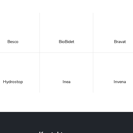
Besco
BioBidet
Bravat
Hydrostop
Inea
Invena
Metal-Hurt
Moel
New Trendy