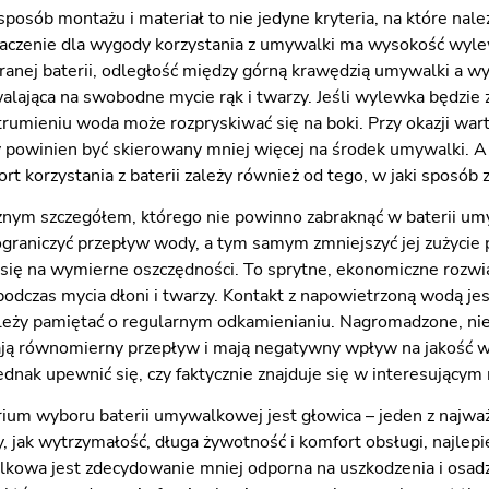
, sposób montażu i materiał to nie jedyne kryteria, na które 
czenie dla wygody korzystania z umywalki ma wysokość wylewki, 
ranej baterii, odległość między górną krawędzią umywalki a w
lająca na swobodne mycie rąk i twarzy. Jeśli wylewka będzi
rumieniu woda może rozpryskiwać się na boki. Przy okazji wart
powinien być skierowany mniej więcej na środek umywalki. A s
t korzystania z baterii zależy również od tego, w jaki sposób 
nym szczegółem, którego nie powinno zabraknąć w baterii umyw
graniczyć przepływ wody, a tym samym zmniejszyć jej zużycie 
 się na wymierne oszczędności. To sprytne, ekonomiczne rozwi
odczas mycia dłoni i twarzy. Kontakt z napowietrzoną wodą jes
leży pamiętać o regularnym odkamienianiu. Nagromadzone, ni
zają równomierny przepływ i mają negatywny wpływ na jakość wo
jednak upewnić się, czy faktycznie znajduje się w interesującym
rium wyboru baterii umywalkowej jest głowica – jeden z najw
, jak wytrzymałość, długa żywotność i komfort obsługi, najlepi
lkowa jest zdecydowanie mniej odporna na uszkodzenia i osadza