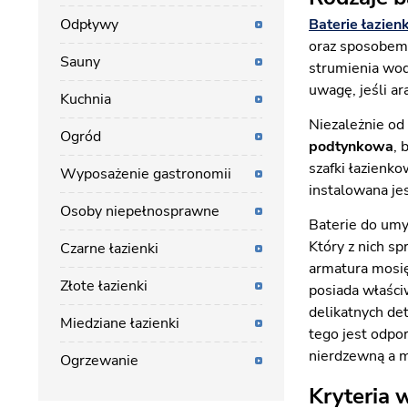
Odpływy
Baterie łazie
oraz sposobem 
Sauny
strumienia wod
uwagę, jeśli ar
Kuchnia
Niezależnie od
Ogród
podtynkowa
, 
szafki łazienk
Wyposażenie gastronomii
instalowana je
Osoby niepełnosprawne
Baterie do umy
Który z nich s
Czarne łazienki
armatura mosięż
Złote łazienki
posiada właści
delikatnych de
Miedziane łazienki
tego jest odpo
nierdzewną a m
Ogrzewanie
Kryteria 