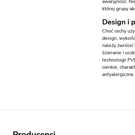
awaryjność. Ni
której grupy ak
Design i 
Choć cechy uży
design, wykońc
należy zwrócić 
ścieranie i us
technologii PV
cienkie, charak
antyalergiczne
Producenci