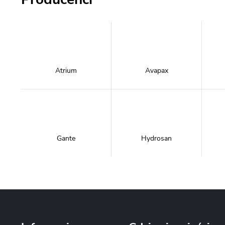
Atrium
Avapax
Gante
Hydrosan
Massi
Mazur Bath&Spa