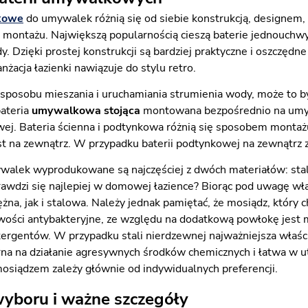
nkowe
do umywalek różnią się od siebie konstrukcją, designem
montażu. Największą popularnością cieszą baterie jednouchwy
y. Dzięki prostej konstrukcji są bardziej praktyczne i oszczęd
anżacja łazienki nawiązuje do stylu retro.
 sposobu mieszania i uruchamiania strumienia wody, może to b
bateria
umywalkowa stojąca
montowana bezpośrednio na um
owej. Bateria ścienna i podtynkowa różnią się sposobem montaż
st na zewnątrz. W przypadku baterii podtynkowej na zewnątrz 
walek wyprodukowane są najczęściej z dwóch materiałów: stali 
prawdzi się najlepiej w domowej łazience? Biorąc pod uwagę w
na, jak i stalowa. Należy jednak pamiętać, że mosiądz, który c
wości antybakteryjne, ze względu na dodatkową powłokę jest 
tergentów. W przypadku stali nierdzewnej najważniejsza właśc
rna na działanie agresywnych środków chemicznych i łatwa w u
osiądzem zależy głównie od indywidualnych preferencji.
wyboru i ważne szczegóły