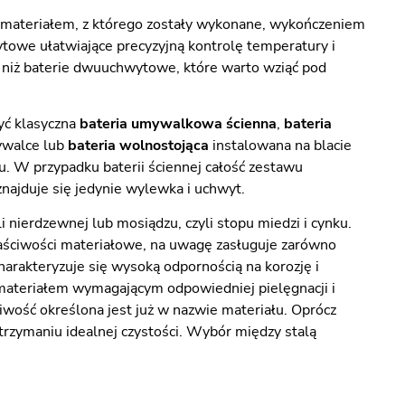
, materiałem, z którego zostały wykonane, wykończeniem
towe ułatwiające precyzyjną kontrolę temperatury i
ne niż baterie dwuuchwytowe, które warto wziąć pod
yć klasyczna
bateria umywalkowa ścienna
,
bateria
ywalce lub
bateria wolnostojąca
instalowana na blacie
u. W przypadku baterii ściennej całość zestawu
znajduje się jedynie wylewka i uchwyt.
nierdzewnej lub mosiądzu, czyli stopu miedzi i cynku.
łaściwości materiałowe, na uwagę zasługuje zarówno
harakteryzuje się wysoką odpornością na korozję i
materiałem wymagającym odpowiedniej pielęgnacji i
iwość określona jest już w nazwie materiału. Oprócz
trzymaniu idealnej czystości. Wybór między stalą