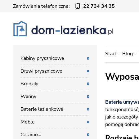
Zamówienia telefoniczne:
22 734 34 35
Start
Blog
Kabiny prysznicowe
Drzwi prysznicowe
Wyposaż
Brodziki
Wanny
Bateria umyw
Baterie łazienkowe
funkcjonalność
jakie szczegół
Meble
pomogą dobrać
Ceramika
Rodzaje 