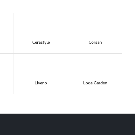
Cerastyle
Corsan
Liveno
Loge Garden
NewTrendy
Novoterm
Inwestycje