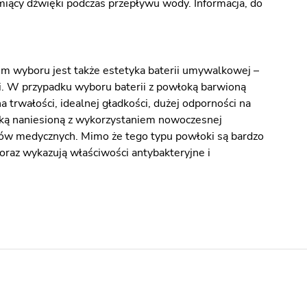
iący dźwięki podczas przepływu wody. Informacja, do
.
um wyboru jest także estetyka baterii umywalkowej –
ki. W przypadku wyboru baterii z powłoką barwioną
 trwałości, idealnej gładkości, dużej odporności na
oką naniesioną z wykorzystaniem nowoczesnej
ntów medycznych. Mimo że tego typu powłoki są bardzo
 oraz wykazują właściwości antybakteryjne i