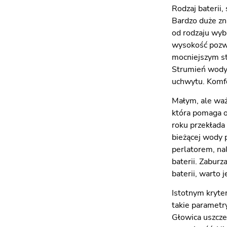
Rodzaj baterii
Bardzo duże zna
od rodzaju wyb
wysokość pozwa
mocniejszym st
Strumień wody 
uchwytu. Komfor
Małym, ale waż
która pomaga o
roku przekłada
bieżącej wody p
perlatorem, na
baterii. Zabur
baterii, warto 
Istotnym kryte
takie parametry
Głowica uszcze