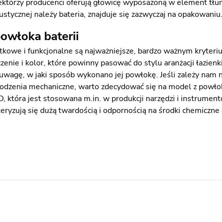
ektórzy producenci oferują głowicę wyposażoną w element tłum
ustycznej należy bateria, znajduje się zazwyczaj na opakowaniu
powłoka baterii
tkowe i funkcjonalne są najważniejsze, bardzo ważnym kryteri
zenie i kolor, które powinny pasować do stylu aranżacji łazien
uwagę, w jaki sposób wykonano jej powłokę. Jeśli zależy nam na
zkodzenia mechaniczne, warto zdecydować się na model z powł
D, która jest stosowana m.in. w produkcji narzędzi i instrume
teryzują się dużą twardością i odpornością na środki chemiczne
.