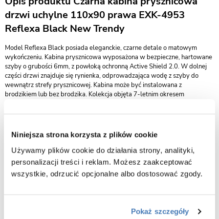
Opis produktu Czarna kabina prysznicowa
drzwi uchylne 110x90 prawa EXK-4953
Reflexa Black New Trendy
Model Reflexa Black posiada eleganckie, czarne detale o matowym
wykończeniu. Kabina prysznicowa wyposażona w bezpieczne, hartowane
szyby o grubości 6mm, z powłoką ochronną Active Shield 2.0. W dolnej
części drzwi znajduje się rynienka, odprowadzająca wodę z szyby do
wewnątrz strefy prysznicowej. Kabina może być instalowana z
brodzikiem lub bez brodzika. Kolekcja objęta 7-letnim okresem
gwarancji. Istnieje możliwość zamówienia produktu także w opcji na
wymiar.
wymiary 110 x 90 x 200 cm (drzwi x ścianka x wysokość)
Niniejsza strona korzysta z plików cookie
wykończenie czarny mat
Używamy plików cookie do działania strony, analityki,
wariant kabiny prawy
personalizacji treści i reklam. Możesz zaakceptować
kabina przystosowana do montażu na posadzce lub na brodziku
wszystkie, odrzucić opcjonalne albo dostosować zgody.
drzwi uchylne otwierające się na zewnątrz
bezpieczne szkło przeźroczyste o grubości 6 mm
powłoka Active Shield 2.0 ułatwiająca utrzymanie kabiny w czystości
Pokaż szczegóły