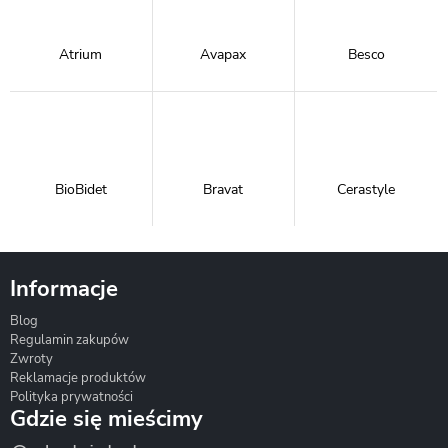
Atrium
Avapax
Besco
BioBidet
Bravat
Cerastyle
Informacje
Blog
Corsan
Gante
Hydrosan
Regulamin zakupów
Zwroty
Reklamacje produktów
Polityka prywatności
Gdzie się mieścimy