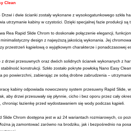
sy Clean
- Drzwi i dwie ścianki zostały wykonane z wysokogatunkowego szkła h
twia utrzymanie kabiny w czystości. Dzięki specjalnej fazie produkcji są t
wa Rea Rapid Slide Chrom to doskonałe połączenie elegancji, funkcjon
y minimalistyczny design z najwyższą jakością wykonania. Jej chromo
y przestrzeń kąpielową o wyjątkowym charakterze i ponadczasowej es
ę z drzwi przesuwnych oraz dwóch solidnych ścianek wykonanych z har
 stabilność konstrukcji. Szkło zostało pokryte powłoką Nano Easy Clean
 po powierzchni, zabierając ze sobą drobne zabrudzenia – utrzymanie 
pracę kabiny odpowiada nowoczesny system przesuwny Rapid Slide, wy
ak, aby drzwi przesuwały się płynnie, cicho i bez oporu przez cały okr
 chroniąc łazienkę przed wydostawaniem się wody podczas kąpieli.
 Slide Chrom dostępna jest w aż 24 wariantach rozmiarowych, co poz
Można ją zamontować zarówno na brodziku, jak i bezpośrednio na pos