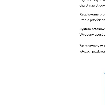
chwyt nawet gdy 
Regulowane prof
Profile przyście
System przesuw
Wygodny sposób o
Zastosowany w te
włożyć i przekręci