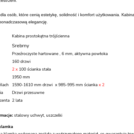
estrzeni.
 dla osób, które cenią estetykę, solidność i komfort użytkowania. Kabi
 ponadczasową elegancję.
Kabina prostokątna trójścienna
Srebrny
Przeźroczyste hartowane , 6 mm, aktywna powłoka
160 drzwi
2 x
100 ścianka stała
1950 mm
ilach
1590-1610 mm drzwi x 985-995 mm ścianka
x 2
ia
Drzwi przesuwne
centa
2 lata
macje:
stalowy uchwyt, uszczelki
klamka
wa klamka wykonana została z wytrzymałego materiał, co gwarantuje t