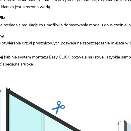
klamka jest zroszona wodą.
ile
nne posiadają regulację co umożliwia dopasowanie modelu do wcześniej
ny
twierania drzwi prysznicowych pozwala na zaoszczędzenie miejsca w ła
j kabinie system montażu Easy CLICK pozwala na łatwe i szybkie samodzi
ć specjalną śrubkę.