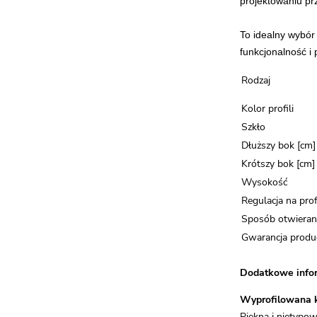
projektowaniu prz
To idealny wybór
funkcjonalność i
Rodzaj
Kolor profili
Szkło
Dłuższy bok [cm]
Krótszy bok [cm]
Wysokość
Regulacja na prof
Sposób otwieran
Gwarancja produ
Dodatkowe infor
Wyprofilowana 
Piękna i nietypo