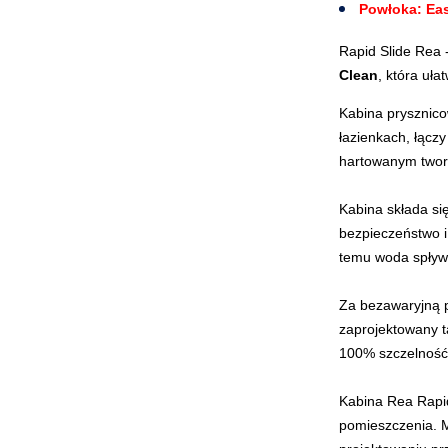
Powłoka: Ea
Rapid Slide Rea 
Clean
, która uła
Kabina prysznico
łazienkach, łącz
hartowanym tworz
Kabina składa si
bezpieczeństwo i
temu woda spływa
Za bezawaryjną 
zaprojektowany t
100% szczelność,
Kabina Rea Rapid
pomieszczenia. 