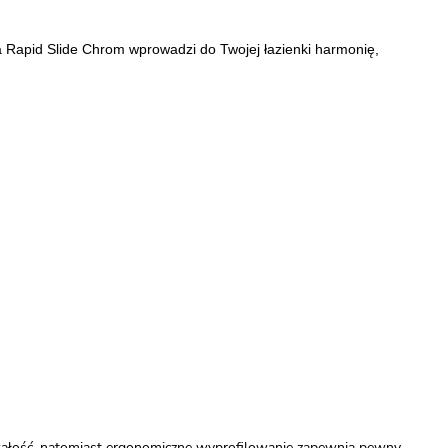
na Rapid Slide Chrom wprowadzi do Twojej łazienki harmonię,
rwałość, natomiast ergonomiczne wyprofilowanie zapewnia pewny