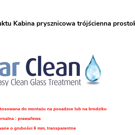
uktu Kabina prysznicowa trójścienna prost
stosowana do montażu na posadzce lub na brodziku
rsalna : prawa/lewa
wane o grubości 6 mm, transparentne