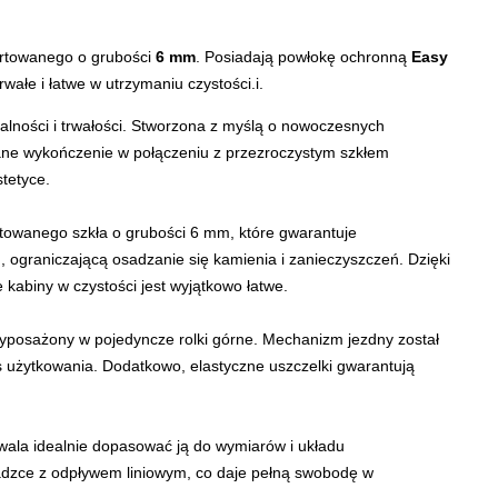
artowanego o grubości
6 mm
. Posiadają powłokę ochronną
Easy
rwałe i łatwe w utrzymaniu czystości.i.
alności i trwałości. Stworzona z myślą o nowoczesnych
wane wykończenie w połączeniu z przezroczystym szkłem
tetyce.
towanego szkła o grubości 6 mm, które gwarantuje
, ograniczającą osadzanie się kamienia i zanieczyszczeń. Dzięki
kabiny w czystości jest wyjątkowo łatwe.
posażony w pojedyncze rolki górne. Mechanizm jezdny został
es użytkowania. Dodatkowo, elastyczne uszczelki gwarantują
wala idealnie dopasować ją do wymiarów i układu
adzce z odpływem liniowym, co daje pełną swobodę w