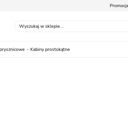
Promocj
 prysznicowe
Kabiny prostokątne