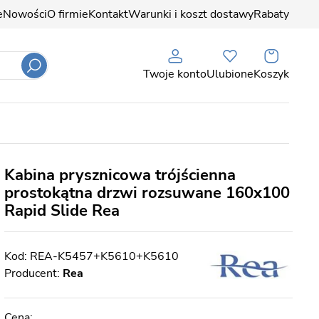
e
Nowości
O firmie
Kontakt
Warunki i koszt dostawy
Rabaty
Twoje konto
Ulubione
Koszyk
Kabina prysznicowa trójścienna
prostokątna drzwi rozsuwane 160x100
Rapid Slide Rea
REA-K5457+K5610+K5610
Producent:
Rea