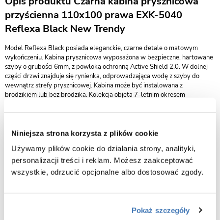
Opis produktu Czarna kabina prysznicowa
przyścienna 110x100 prawa EXK-5040
Reflexa Black New Trendy
Model Reflexa Black posiada eleganckie, czarne detale o matowym
wykończeniu. Kabina prysznicowa wyposażona w bezpieczne, hartowane
szyby o grubości 6mm, z powłoką ochronną Active Shield 2.0. W dolnej
części drzwi znajduje się rynienka, odprowadzająca wodę z szyby do
wewnątrz strefy prysznicowej. Kabina może być instalowana z
brodzikiem lub bez brodzika. Kolekcja objęta 7-letnim okresem
gwarancji. Istnieje możliwość zamówienia produktu także w opcji na
wymiar.
wymiary 110 x 100 x 100 x 200 cm (drzwi x 2 x ścianka x wysokość)
Niniejsza strona korzysta z plików cookie
wariant kabiny prawy
Używamy plików cookie do działania strony, analityki,
wykończenie czarny mat
personalizacji treści i reklam. Możesz zaakceptować
kabina przystosowana do montażu na posadzce lub na brodziku
wszystkie, odrzucić opcjonalne albo dostosować zgody.
drzwi uchylne otwierające się na zewnątrz
bezpieczne szkło przeźroczyste o grubości 6 mm
Pokaż szczegóły
powłoka Active Shield 2.0 ułatwiająca utrzymanie kabiny w czystości