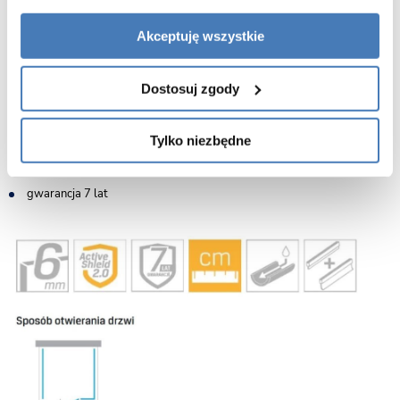
zawiasy z funkcją unoszenia drzwi, zlicowane z taflą szkła
estetyczna rynienka w dolnej krawędzi drzwi zapobiegająca ściekaniu
Akceptuję wszystkie
wody z drzwi na podłogę
elegancki wspornik zapewniający stabilność drzwi
Dostosuj zgody
wygodny ergonomiczny metalowy uchwyt
wygodne szerokie wejście do kabiny
Tylko niezbędne
regulacja przyścienna
uszczelki magnetyczne
gwarancja 7 lat