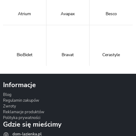
Atrium
Avapax
Besco
BioBidet
Bravat
Cerastyle
Informacje
Blog
Corsan
Gante
Hydrosan
Regulamin zakupów
Zwroty
Reklamacje produktów
Polityka prywatności
Gdzie się mieścimy
dom-lazienka.pl