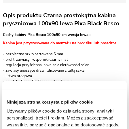
Opis produktu Czarna prostokątna kabina
prysznicowa 100x90 lewa Pixa Black Besco
Cechy kabiny Pixa Besco 100x90 cm wersja lewa :
Kabina jest przystosowana do montażu na brodziku lub posadzce.
- bezpieczne szkło hartowane 6 mm
- profil, zawiasy i wsporniki czarny mat
- regulacja przyścienna, niwelacja nierówności ścian
- zawiasy unoszące drzwi, zlicowane z taflą szkła
- listwa progowa
- powłoka Besco ProClean w standardzie
- szerokość wejścia: 64,7 cm
Gwarancja: 3 lata, door-to-door
Niniejsza strona korzysta z plików cookie
Używamy plików cookie do działania strony, analityki,
personalizacji treści i reklam. Możesz zaakceptować
wszystkie, odrzucić opcjonalne albo dostosować zgody.