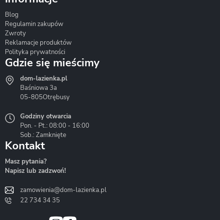
Blog
Corsan
Gante
Hydrosan
Regulamin zakupów
Zwroty
Reklamacje produktów
Polityka prywatności
Gdzie się mieścimy
dom-lazienka.pl
Hydrostop
Inea
Invena
Baśniowa 3a
05-805
Otrębusy
Godziny otwarcia
Pon. - Pt.: 08:00 - 16:00
Sob.: Zamknięte
Kontakt
Liveno
Loge Garden
Massi
Masz pytania?
Napisz lub zadzwoń!
zamowienia@dom-lazienka.pl
22 734 34 35
Mazur
Metal-Hurt
Moel
Bath&Spa