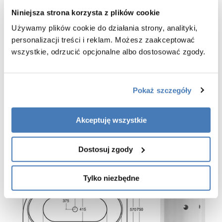
Wysokość:
55,5 cm
Niniejsza strona korzysta z plików cookie
Kolor:
śnieżnobiały
Używamy plików cookie do działania strony, analityki,
Kształt:
nowoczesny
Materiał/
personalizacji treści i reklam. Możesz zaakceptować
akryl pełny 6 mm
grubość:
wszystkie, odrzucić opcjonalne albo dostosować zgody.
regulowany stelaż
Wyposażenie:
Obudowa ryflowana czarna w zestawie z
Obudowa
wanną - obudowa w wykończeniu czarny matt.
Pokaż szczegóły
GWARANCJA 10 LAT
Dodatkowe akcesoria znajdziecie Państwo na dole opisu - produkty
Akceptuję wszystkie
powiązane.
Dostosuj zgody
Tylko niezbędne