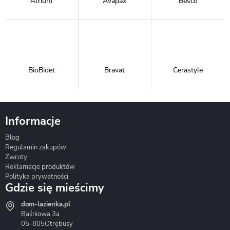
Atrium
Avapax
Besco
BioBidet
Bravat
Cerastyle
Informacje
Blog
Corsan
Gante
Hydrosan
Regulamin zakupów
Zwroty
Reklamacje produktów
Polityka prywatności
Gdzie się mieścimy
dom-lazienka.pl
Hydrostop
Inea
Invena
Baśniowa 3a
05-805
Otrębusy