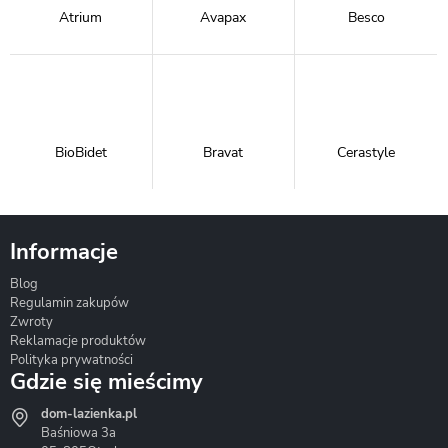
Atrium
Avapax
Besco
BioBidet
Bravat
Cerastyle
Informacje
Blog
Corsan
Gante
Hydrosan
Regulamin zakupów
Zwroty
Reklamacje produktów
Polityka prywatności
Gdzie się mieścimy
dom-lazienka.pl
Hydrostop
Inea
Invena
Baśniowa 3a