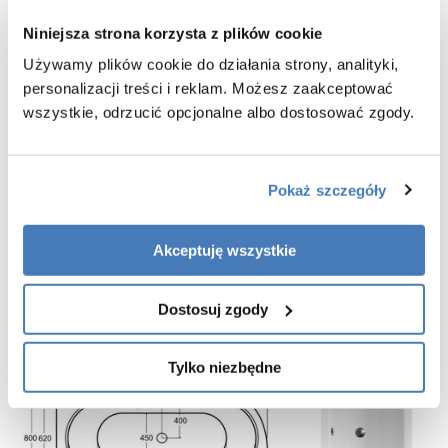
Wysokość:
55,5 cm
Niniejsza strona korzysta z plików cookie
Kolor:
śnieżnobiały
Kształt:
nowoczesny
Używamy plików cookie do działania strony, analityki,
Materiał/
akryl pełny 6 mm
personalizacji treści i reklam. Możesz zaakceptować
grubość:
wszystkie, odrzucić opcjonalne albo dostosować zgody.
regulowany stelaż
Wyposażenie:
Obudowa ryflowana czarna w zestawie z
Obudowa
wanną - obudowa w wykończeniu czarny matt.
Pokaż szczegóły
GWARANCJA 10 LAT
Dodatkowe akcesoria znajdziecie Państwo na dole opisu - produkty
Akceptuję wszystkie
powiązane.
Dostosuj zgody
Tylko niezbędne