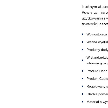
Istotnym atute
Powierzchnia wa
użytkowania i 
trwałości, este
Wolnostojąca 
Wanna wydłużo
Produkty dedy
W standardzi
informację w 
Produkt Hand
Produkt Cust
Regulowany s
Gładka powier
Materiał o wy