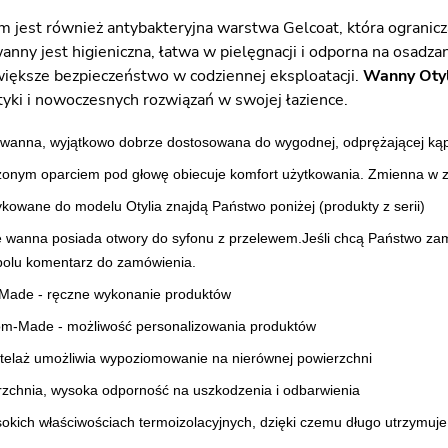
m jest również antybakteryjna warstwa Gelcoat, która ogranicz
nny jest higieniczna, łatwa w pielęgnacji i odporna na osadzan
większe bezpieczeństwo w codziennej eksploatacji.
Wanny Oty
tyki i nowoczesnych rozwiązań w swojej łazience.
wanna, wyjątkowo dobrze dostosowana do wygodnej, odprężającej kąpi
nym oparciem pod głowę obiecuje komfort użytkowania. Zmienna w za
kowane do modelu Otylia znajdą Państwo poniżej (produkty z serii)
e wanna posiada otwory do syfonu z przelewem.Jeśli chcą Państwo z
polu komentarz do zamówienia.
Made - ręczne wykonanie produktów
om-Made - możliwość personalizowania produktów
telaż umożliwia wypoziomowanie na nierównej powierzchni
zchnia, wysoka odporność na uszkodzenia i odbarwienia
sokich właściwościach termoizolacyjnych, dzięki czemu długo utrzymuj