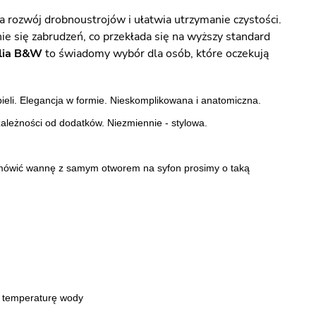
a rozwój drobnoustrojów i ułatwia utrzymanie czystości.
ie się zabrudzeń, co przekłada się na wyższy standard
lia B&W
to świadomy wybór dla osób, które oczekują
eli. Elegancja w formie. Nieskomplikowana i anatomiczna.
leżności od dodatków. Niezmiennie - stylowa.
amówić wannę z samym otworem na syfon prosimy o taką
e temperaturę wody