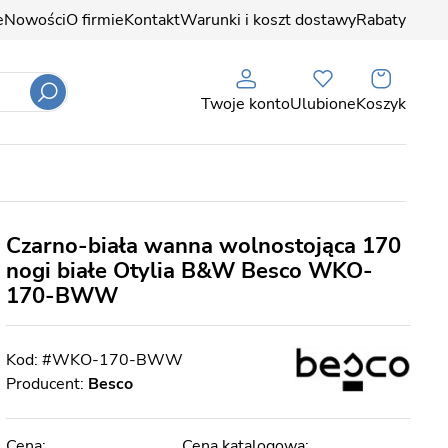
e
Nowości
O firmie
Kontakt
Warunki i koszt dostawy
Rabaty
Twoje konto
Ulubione
Koszyk
Czarno-biała wanna wolnostojąca 170
nogi białe Otylia B&W Besco WKO-
170-BWW
#WKO-170-BWW
Producent:
Besco