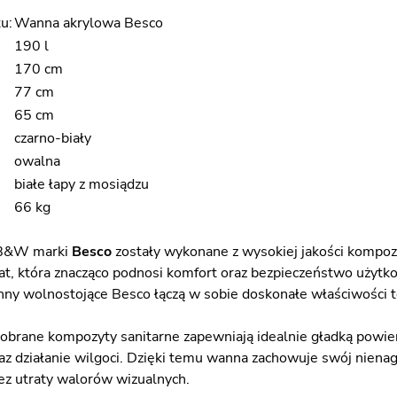
u:
Wanna akrylowa Besco
190 l
170 cm
77 cm
65 cm
czarno-biały
owalna
białe łapy z mosiądzu
66 kg
 B&W marki
Besco
zostały wykonane z wysokiej jakości kompoz
t, która znacząco podnosi komfort oraz bezpieczeństwo użyt
nny wolnostojące Besco łączą w sobie doskonałe właściwości t
brane kompozyty sanitarne zapewniają idealnie gładką powier
az działanie wilgoci. Dzięki temu wanna zachowuje swój nien
ez utraty walorów wizualnych.