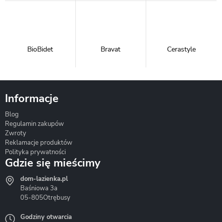
BioBidet
Bravat
Cerastyle
Informacje
Blog
Corsan
Gante
Hydrosan
Regulamin zakupów
Zwroty
Reklamacje produktów
Polityka prywatności
Gdzie się mieścimy
dom-lazienka.pl
Hydrostop
Inea
Invena
Baśniowa 3a
05-805
Otrębusy
Godziny otwarcia