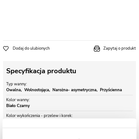
Dodaj do ulubionych
Zapytaj o produkt
Specyfikacja produktu
Typ wanny
Owalna
Wolnostojąca
Narożna- asymetryczna
Przyścienna
Kolor wanny
Biało Czarny
Kolor wykończenia - przelew i korek
Chrom
Szerokość wanny
150 cm