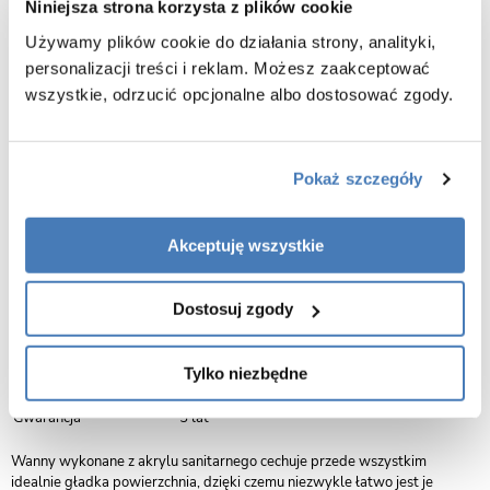
Niniejsza strona korzysta z plików cookie
Używamy plików cookie do działania strony, analityki,
personalizacji treści i reklam. Możesz zaakceptować
Opis produktu Denaya Besco B&W czarno-
wszystkie, odrzucić opcjonalne albo dostosować zgody.
biała wanna wolnostojąca 150 cm prawa
syfon chrom WASB-150DPC
Pokaż szczegóły
Nazwa produktu:
Wanna Denaya Besco
Długość:
150 cm
Szerokość:
75 cm
Akceptuję wszystkie
Wysokość:
58 cm
Kolor:
czarno-biały
Kolor wykończenia syfonu
chrom
Dostosuj zgody
Powłoka
antybakteryjna
Materiał/ grubość:
akryl sanitarny
Wyposażenie:
regulowany stelaż
Tylko niezbędne
Odpływ
syfon chrom w zestawie
Gwarancja
5 lat
Wanny wykonane z akrylu sanitarnego cechuje przede wszystkim
idealnie gładka powierzchnia, dzięki czemu niezwykle łatwo jest je