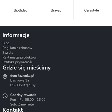
BioBidet
Bravat
Cerastyle
Informacje
Blog
Corsan
Gante
Hydrosan
Regulamin zakupów
Zwroty
Reklamacje produktów
Polityka prywatności
Gdzie się mieścimy
dom-lazienka.pl
Hydrostop
Inea
Invena
Baśniowa 3a
05-805
Otrębusy
Godziny otwarcia
Pon. - Pt.: 08:00 - 16:00
Sob.: Zamknięte
Kontakt
Liveno
Loge Garden
Massi