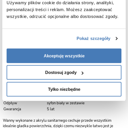
Używamy plików cookie do działania strony, analityki,
personalizacji treści i reklam. Możesz zaakceptować
wszystkie, odrzucić opcjonalne albo dostosować zgody.
Opis produktu Denaya Besco B&W czarno-
biała wanna wolnostojąca 170 cm lewa syfon
biały WASB-170DLW
Pokaż szczegóły
Nazwa produktu:
Wanna Denaya Besco
Długość:
170 cm
Akceptuję wszystkie
Szerokość:
78 cm
Wysokość:
58 cm
Dostosuj zgody
Kolor:
czarno-biały
Kolor wykończenia syfonu
biały
Powłoka
antybakteryjna
Tylko niezbędne
Materiał/ grubość:
akryl sanitarny
Wyposażenie:
regulowany stelaż
Odpływ
syfon biały w zestawie
Gwarancja
5 lat
Wanny wykonane z akrylu sanitarnego cechuje przede wszystkim
idealnie gładka powierzchnia, dzięki czemu niezwykle łatwo jest je