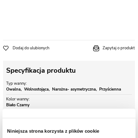
Dodaj do ulubionych
Zapytaj o produkt
Specyfikacja produktu
Typ wanny
Owalna
Wolnostojąca
Narożna- asymetryczna
Przyścienna
Kolor wanny
Biało Czarny
Kolor wykończenia - przelew i korek
Biały
Szerokość wanny
Niniejsza strona korzysta z plików cookie
170 cm