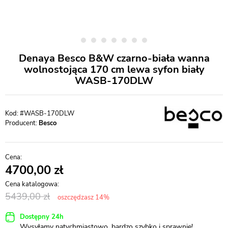
Denaya Besco B&W czarno-biała wanna
wolnostojąca 170 cm lewa syfon biały
WASB-170DLW
#WASB-170DLW
Producent:
Besco
4700,00
5439,00
oszczędzasz 14%
Dostępny 24h
Wysyłamy natychmiastowo, bardzo szybko i sprawnie!