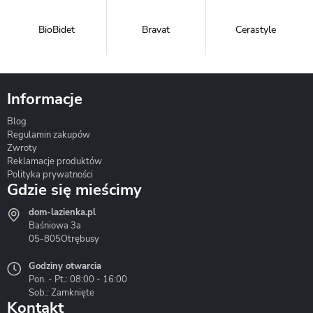
BioBidet
Bravat
Cerastyle
Informacje
Blog
Corsan
Gante
Hydrosan
Regulamin zakupów
Zwroty
Reklamacje produktów
Polityka prywatności
Gdzie się mieścimy
dom-lazienka.pl
Hydrostop
Inea
Invena
Baśniowa 3a
05-805
Otrębusy
Godziny otwarcia
Pon. - Pt.: 08:00 - 16:00
Sob.: Zamknięte
Kontakt
Liveno
Loge Garden
Massi