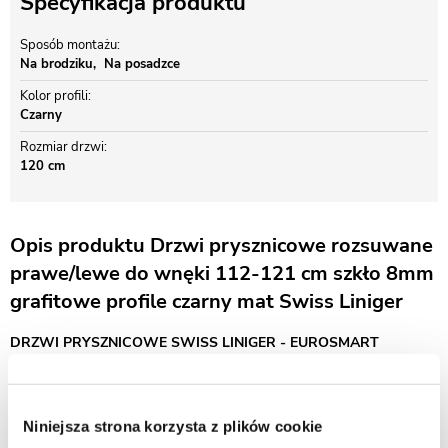
Specyfikacja produktu
Sposób montażu
Na brodziku
Na posadzce
Kolor profili
Czarny
Rozmiar drzwi
120 cm
Opis produktu Drzwi prysznicowe rozsuwane
prawe/lewe do wnęki 112-121 cm szkło 8mm
grafitowe profile czarny mat Swiss Liniger
DRZWI PRYSZNICOWE SWISS LINIGER - EUROSMART
Bezpieczne szkło hartowane 8mm z technologią Easy Clean
Drzwi prysznicowe przesuwne Swiss-Liniger Premium – szkło
Niniejsza strona korzysta z plików cookie
grafitowe i czarny mat