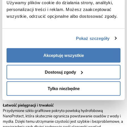
Używamy plików cookie do działania strony, analityki,
Nowoczesne drzwi prysznicowe przesuwne Swiss-Liniger Premium to
połączenie elegancji i najwyższej jakości wykonania. Grafitowe szkło
personalizacji treści i reklam. Możesz zaakceptować
hartowane o grubości 8 mm nadaje konstrukcji efektowny, lekko
wszystkie, odrzucić opcjonalne albo dostosować zgody.
przydymiony wygląd, który zwiększa poczucie prywatności i podkreśla
charakter wnętrza. Solidne profile w kolorze czarnego matu
wprowadzają minimalistyczny, industrialny akcent, idealny do
nowoczesnych aranżacji.
Pokaż szczegóły
Funkcjonalność i oszczędność miejsca
System przesuwny na podwójnych rolkach zapewnia lekkość i cichą pracę
Akceptuję wszystkie
skrzydeł, a przesuwna konstrukcja nie wymaga dodatkowej przestrzeni.
To rozwiązanie doskonałe zarówno do małych łazienek, jak i
przestronnych wnętrz.
Dostosuj zgody
Montaż dopasowany do potrzeb
Drzwi można zamontować klasycznie na brodziku lub bezpośrednio na
Tylko niezbędne
posadzce z odwodnieniem liniowym. Regulowane profile ułatwiają
instalację i pozwalają na precyzyjne dopasowanie konstrukcji do wnęki.
Łatwość pielęgnacji i trwałość
Przydymione szkło grafitowe pokryto powłoką hydrofobową
NanoProtect, która skutecznie ogranicza powstawanie osadów z wody i
mydła. Dzięki temu utrzymanie czystości jest szybkie i bezproblemowe, a