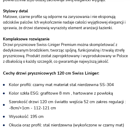
powierzchnia szyb dłużej zachowuje swój elegancki wygląd.
Stylowy detal
Matowe, czarne profile są odporne na zarysowania i nie eksponują
odcisków palców. Ich wykończenie nadaje całości wyjątkowej elegancji i
sprawia, że drzwi stanowią wyrazisty element aranżacji łazienki.
Kompleksowe rozwiązanie
Drzwi prysznicowe Swiss-Liniger Premium można skompletować z
dedykowanym brodzikiem, tworząc spójną, funkcjonalną i trwałą strefę
prysznicową. Produkt został zaprojektowany i wyprodukowany w Polsce
z dbałością o każdy szczegół, co gwarantuje najwyższą jakość.
Cechy drzwi prysznicowych 120 cm Swiss Liniger:
Kolor profili: czarny mat materiał stal nierdzewna SS-304
Kolor szkła ESG: grafitowe 8 mm , hartowane z powłoką
Szerokość drzwi 120 cm światło wejścia 52 cm zakres regulacji :
-8cm/+1cm - 112-121 cm
Wysokość: 195 cm
Okucia oraz profil: stal nierdzewna (wykończone w czarny mat)