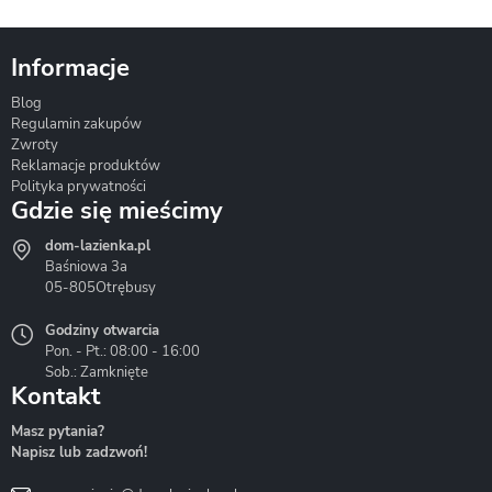
Informacje
Blog
Corsan
Gante
Hydrosan
Regulamin zakupów
Zwroty
Reklamacje produktów
Polityka prywatności
Gdzie się mieścimy
dom-lazienka.pl
Hydrostop
Inea
Invena
Baśniowa 3a
05-805
Otrębusy
Godziny otwarcia
Pon. - Pt.: 08:00 - 16:00
Sob.: Zamknięte
Kontakt
Liveno
Loge Garden
Massi
Masz pytania?
Napisz lub zadzwoń!