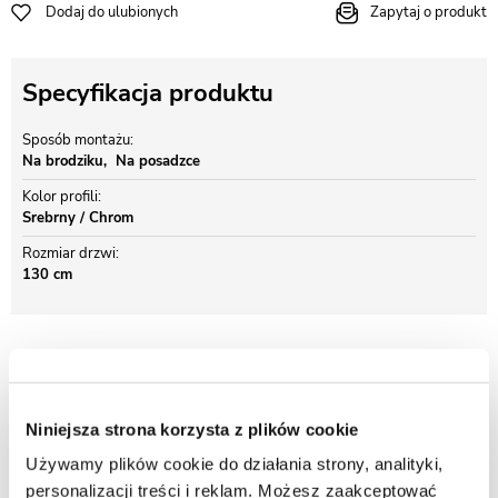
Dodaj do ulubionych
Zapytaj o produkt
Specyfikacja produktu
Sposób montażu
Na brodziku
Na posadzce
Kolor profili
Srebrny / Chrom
Rozmiar drzwi
130 cm
Opis produktu Drzwi prysznicowe rozsuwane
130 cm Rea Alex
Niniejsza strona korzysta z plików cookie
Szkło:
Hartowane o grubości 5 mm, transparentne
Używamy plików cookie do działania strony, analityki,
Dodatkowe informacje:
Możliwy montaż zarówno na brodziku jak i
personalizacji treści i reklam. Możesz zaakceptować
posadzce. Jedna ścianka stała, dwie ruchome. Możliwość montażu jako