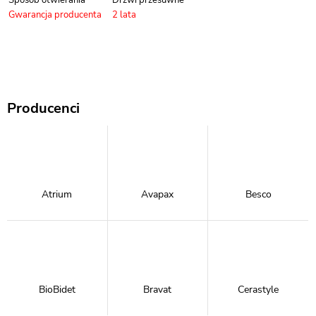
Sposób otwierania
Drzwi przesuwne
Gwarancja producenta
2 lata
Producenci
Atrium
Avapax
Besco
BioBidet
Bravat
Cerastyle