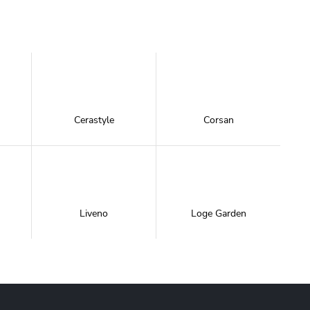
Cerastyle
Corsan
Liveno
Loge Garden
NewTrendy
Novoterm