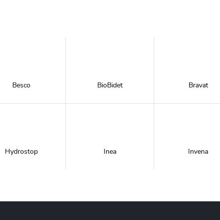
Besco
BioBidet
Bravat
Hydrostop
Inea
Invena
Metal-Hurt
Moel
New Trendy