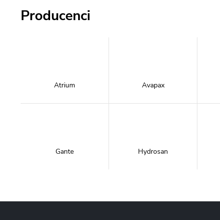
Producenci
Atrium
Avapax
Gante
Hydrosan
Massi
Mazur Bath&Spa