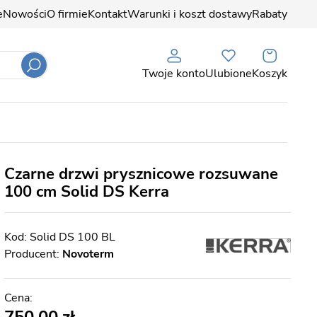
e
Nowości
O firmie
Kontakt
Warunki i koszt dostawy
Rabaty
Twoje konto
Ulubione
Koszyk
Czarne drzwi prysznicowe rozsuwane
100 cm Solid DS Kerra
Solid DS 100 BL
Producent:
Novoterm