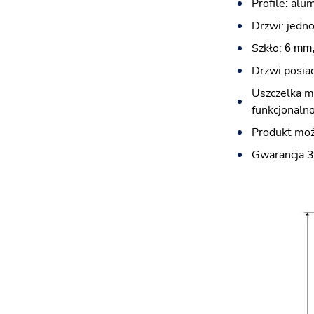
Profile: alu
Drzwi: jedn
Szkło:
6 mm,
Drzwi posiad
Uszczelka m
funkcjonalno
Produkt moż
Gwarancja 3