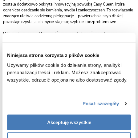
została dodatkowo pokryta innowacyjną powłoką Easy Clean, która
ogranicza osadzanie się kamienia, mydła i zanieczyszczeń. To rozwiązanie
znacząco ułatwia codzienną pielęgnację – powierzchnia szyb dłużej
pozostaje czysta, a ich mycie staje się szybkie i bezproblemowe.
Drzwi prysznicowe Atlas wyróżniają się starannością wykonania,
nowoczesnym wyglądem i dopracowanymi detalami, co czyni je
wyborem nie tylko praktycznym, ale również dekoracyjnym elementem
łazienki. To inwestycja w funkcjonalność, estetykę i trwałość, które
Niniejsza strona korzysta z plików cookie
pozostaną niezmienne przez lata.
Używamy plików cookie do działania strony, analityki,
personalizacji treści i reklam. Możesz zaakceptować
wszystkie, odrzucić opcjonalne albo dostosować zgody.
Pokaż szczegóły
Akceptuję wszystkie