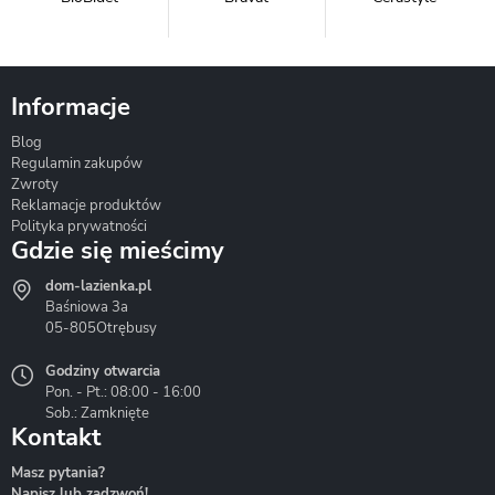
Informacje
Blog
Corsan
Gante
Hydrosan
Regulamin zakupów
Zwroty
Reklamacje produktów
Polityka prywatności
Gdzie się mieścimy
dom-lazienka.pl
Hydrostop
Inea
Invena
Baśniowa 3a
05-805
Otrębusy
Godziny otwarcia
Pon. - Pt.: 08:00 - 16:00
Sob.: Zamknięte
Kontakt
Liveno
Loge Garden
Massi
Masz pytania?
Napisz lub zadzwoń!