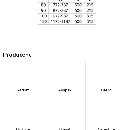
Producenci
Atrium
Avapax
Besco
BioBidet
Bravat
Cerastyle