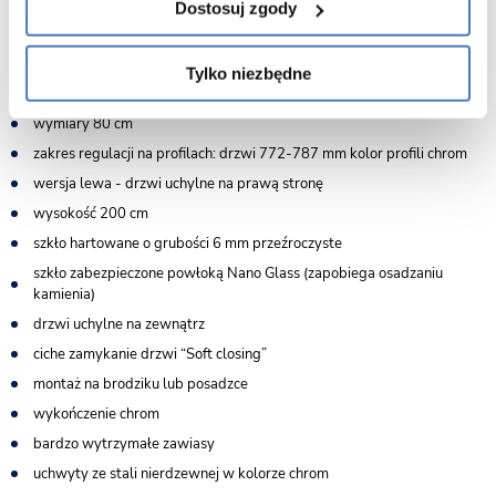
Dostosuj zgody
Tylko niezbędne
Cechy drzwi prysznicowcyh 80 cm Atlas Chrom Rea:
wymiary 80 cm
zakres regulacji na profilach: drzwi 772-787 mm kolor profili chrom
wersja lewa - drzwi uchylne na prawą stronę
wysokość 200 cm
szkło hartowane o grubości 6 mm przeźroczyste
szkło zabezpieczone powłoką Nano Glass (zapobiega osadzaniu
kamienia)
drzwi uchylne na zewnątrz
ciche zamykanie drzwi “Soft closing”
montaż na brodziku lub posadzce
wykończenie chrom
bardzo wytrzymałe zawiasy
uchwyty ze stali nierdzewnej w kolorze chrom