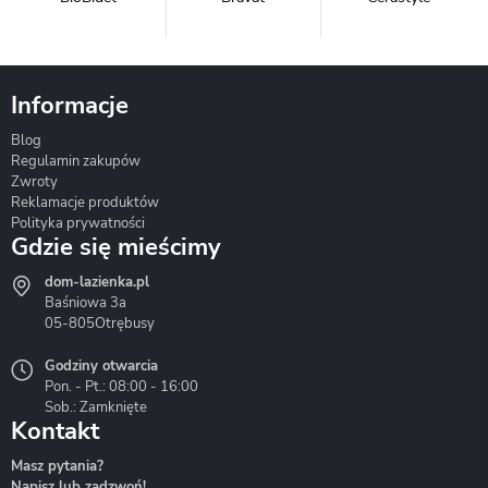
Informacje
Blog
Corsan
Gante
Hydrosan
Regulamin zakupów
Zwroty
Reklamacje produktów
Polityka prywatności
Gdzie się mieścimy
dom-lazienka.pl
Hydrostop
Inea
Invena
Baśniowa 3a
05-805
Otrębusy
Godziny otwarcia
Pon. - Pt.: 08:00 - 16:00
Sob.: Zamknięte
Kontakt
Liveno
Loge Garden
Massi
Masz pytania?
Napisz lub zadzwoń!