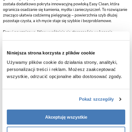
została dodatkowo pokryta innowacyjną powłoką Easy Clean, która
ogranicza osadzanie się kamienia, mydła i zanieczyszczeń. To rozwiązanie
znacząco ułatwia codzienną pielęgnację – powierzchnia szyb dłużej
pozostaje czysta, a ich mycie staje się szybkie i bezproblemowe.
Drzwi prysznicowe Atlas wyróżniają się starannością wykonania,
nowoczesnym wyglądem i dopracowanymi detalami, co czyni je
wyborem nie tylko praktycznym, ale również dekoracyjnym elementem
łazienki. To inwestycja w funkcjonalność, estetykę i trwałość, które
Niniejsza strona korzysta z plików cookie
pozostaną niezmienne przez lata.
Używamy plików cookie do działania strony, analityki,
personalizacji treści i reklam. Możesz zaakceptować
wszystkie, odrzucić opcjonalne albo dostosować zgody.
Pokaż szczegóły
Akceptuję wszystkie