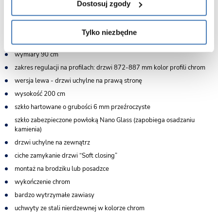
Dostosuj zgody
Tylko niezbędne
Cechy drzwi prysznicowcyh 90 cm Atlas Chrom Rea:
wymiary 90 cm
zakres regulacji na profilach: drzwi 872-887 mm kolor profili chrom
wersja lewa - drzwi uchylne na prawą stronę
wysokość 200 cm
szkło hartowane o grubości 6 mm przeźroczyste
szkło zabezpieczone powłoką Nano Glass (zapobiega osadzaniu
kamienia)
drzwi uchylne na zewnątrz
ciche zamykanie drzwi “Soft closing”
montaż na brodziku lub posadzce
wykończenie chrom
bardzo wytrzymałe zawiasy
uchwyty ze stali nierdzewnej w kolorze chrom