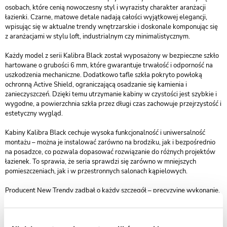
osobach, które cenią nowoczesny styl i wyrazisty charakter aranżacji
łazienki. Czarne, matowe detale nadają całości wyjątkowej elegancji,
wpisując się w aktualne trendy wnętrzarskie i doskonale komponując się
z aranżacjami w stylu loft, industrialnym czy minimalistycznym.
Każdy model z serii Kalibra Black został wyposażony w bezpieczne szkło
hartowane o grubości 6 mm, które gwarantuje trwałość i odporność na
uszkodzenia mechaniczne. Dodatkowo tafle szkła pokryto powłoką
ochronną Active Shield, ograniczającą osadzanie się kamienia i
zanieczyszczeń. Dzięki temu utrzymanie kabiny w czystości jest szybkie i
wygodne, a powierzchnia szkła przez długi czas zachowuje przejrzystość i
estetyczny wygląd.
Kabiny Kalibra Black cechuje wysoka funkcjonalność i uniwersalność
montażu – można je instalować zarówno na brodziku, jak i bezpośrednio
na posadzce, co pozwala dopasować rozwiązanie do różnych projektów
łazienek. To sprawia, że seria sprawdzi się zarówno w mniejszych
pomieszczeniach, jak i w przestronnych salonach kąpielowych.
Producent New Trendy zadbał o każdy szczegół – precyzyjne wykonanie,
solidne profile i starannie dopracowane elementy gwarantują stabilność
oraz komfort codziennego użytkowania. Produkty z tej linii objęte są 2-
letnią gwarancją, co dodatkowo potwierdza ich niezawodność i wysoką