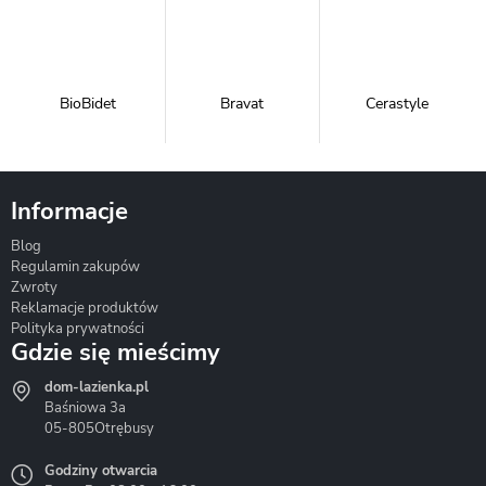
BioBidet
Bravat
Cerastyle
Informacje
Blog
Corsan
Gante
Hydrosan
Regulamin zakupów
Zwroty
Reklamacje produktów
Polityka prywatności
Gdzie się mieścimy
dom-lazienka.pl
Hydrostop
Inea
Invena
Baśniowa 3a
05-805
Otrębusy
Godziny otwarcia