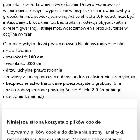
gunmetal o szczotkowanym wykończeniu. Drzwi prysznicowe ze
wspornikiem skośnym, wyposażone w bezpieczne, hartowane szyby o
grubości 6mm, z powłoką ochronną Active Shield 2.0. Produkt może być
instalowany z brodzikiem lub bez brodzika. Kolekcja objęta 3-letnim
okresem gwarancji. Istnieje możliwość zamówienia produktu także w
opcji na wymiar.
Charakterystyka drzwi prysznicowych Nesta wykończenie stal
szczotkowana :
- szerokość:
100 cm
- wysokość:
200 cm
- drzwi uchylne prawostronnie
- zawiasy z funcją unoszenia drzwi podczas otwierania i zamykania
- bezpieczne szkło hartowane przeźroczyste o grubości 6mm
-
szkło zabezpieczone powłoką Active Shield 2.0 (zapobiega
osadzaniu kamienia)
-
szybki montaż
-
drzwi przystosowane do montażu bezpośrednio na posadzce lub
brodziku
Niniejsza strona korzysta z plików cookie
-
montaż z listwą progową lub bez
- listwa progowa jest elementem pomocnym w zachowaniu lepszej
Używamy plików cookie do działania strony, analityki,
szczelności, jednak jej montaż nie jest koniecznością
personalizacji treści i reklam. Możesz zaakceptować