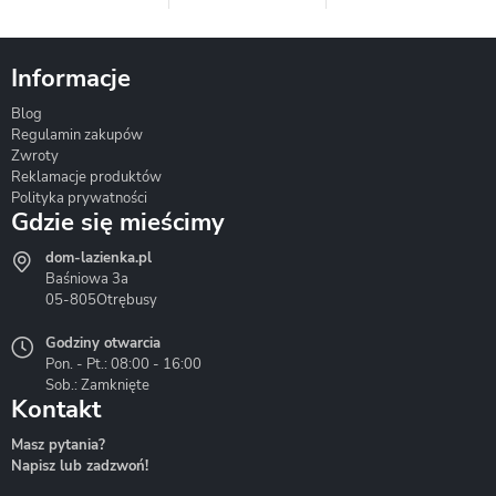
Informacje
Blog
Corsan
Gante
Hydrosan
Regulamin zakupów
Zwroty
Reklamacje produktów
Polityka prywatności
Gdzie się mieścimy
dom-lazienka.pl
Hydrostop
Inea
Invena
Baśniowa 3a
05-805
Otrębusy
Godziny otwarcia
Pon. - Pt.: 08:00 - 16:00
Sob.: Zamknięte
Kontakt
Liveno
Loge Garden
Massi
Masz pytania?
Napisz lub zadzwoń!