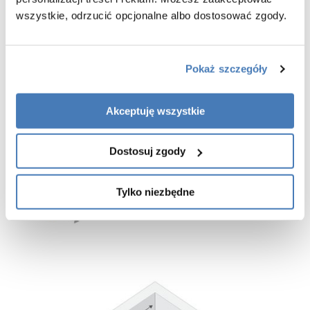
- listwa progowa oraz dodatkowa uszczelka znajdują się w zestawie
wszystkie, odrzucić opcjonalne albo dostosować zgody.
z pozostałymi częściami kabiny prysznicowej
-
gwarancja 3 lata
Pokaż szczegóły
Akceptuję wszystkie
Dostosuj zgody
Tylko niezbędne