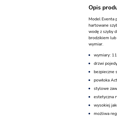
Opis prod
Model Eventa p
hartowane szyb
wodę z szyby d
brodzikiem lub
wymiar.
wymiary: 11
drzwi pojed
bezpieczne 
powłoka Acti
stylowe zawi
estetyczna r
wysokiej jak
możliwa reg