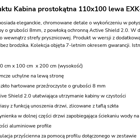
uktu Kabina prostokątna 110x100 lewa EX
osiada eleganckie, chromowane detale o wykończeniu w połys
y o grubości 8mm, z powłoką ochronną Active Shield 2.0. W dol
o wewnątrz strefy prysznicowej. Produkt w wersji z dodatkową
 bez brodzika. Kolekcja objęta 7-letnim okresem gwarancji. Is
0 cm x 100 cm x 200 cm (wysokość)
yncze uchylne na lewą stronę
szkło hartowane przeźroczyste o grubości 8 mm
ve Shield 2.0 ułatwiająca utrzymanie kabiny w czystości
asy z funkcją unoszenia drzwi, zlicowane z taflą szkła
ynienka w dolnej części drzwi zapobiegająca ściekaniu wody n
ości aluminiowe profile
ulacja przyścienna za pomocą profilu dołączonego w zestawie