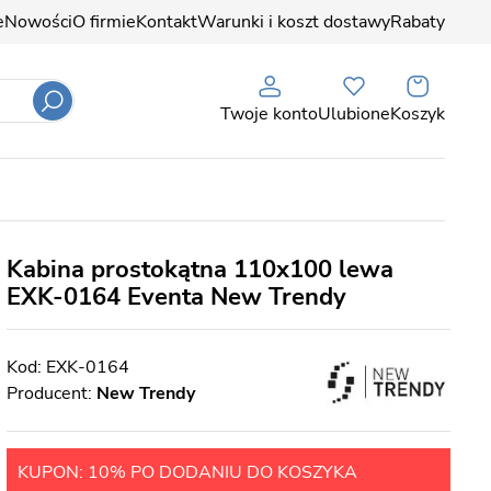
e
Nowości
O firmie
Kontakt
Warunki i koszt dostawy
Rabaty
Twoje konto
Ulubione
Koszyk
Kabina prostokątna 110x100 lewa
EXK-0164 Eventa New Trendy
EXK-0164
Producent:
New Trendy
KUPON: 10% PO DODANIU DO KOSZYKA