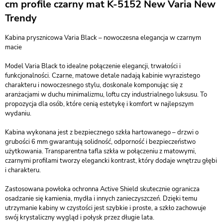
cm profile czarny mat K-5152 New Varia New
Trendy
Kabina prysznicowa Varia Black – nowoczesna elegancja w czarnym
macie
Model Varia Black to idealne połączenie elegancji, trwałości i
funkcjonalności. Czarne, matowe detale nadają kabinie wyrazistego
charakteru i nowoczesnego stylu, doskonale komponując się z
aranżacjami w duchu minimalizmu, loftu czy industrialnego luksusu. To
propozycja dla osób, które cenią estetykę i komfort w najlepszym
wydaniu.
Kabina wykonana jest z bezpiecznego szkła hartowanego – drzwi o
grubości 6 mm gwarantują solidność, odporność i bezpieczeństwo
użytkowania. Transparentna tafla szkła w połączeniu z matowymi,
czarnymi profilami tworzy elegancki kontrast, który dodaje wnętrzu głębi
i charakteru.
Zastosowana powłoka ochronna Active Shield skutecznie ogranicza
osadzanie się kamienia, mydła i innych zanieczyszczeń. Dzięki temu
utrzymanie kabiny w czystości jest szybkie i proste, a szkło zachowuje
swój krystaliczny wygląd i połysk przez długie lata.