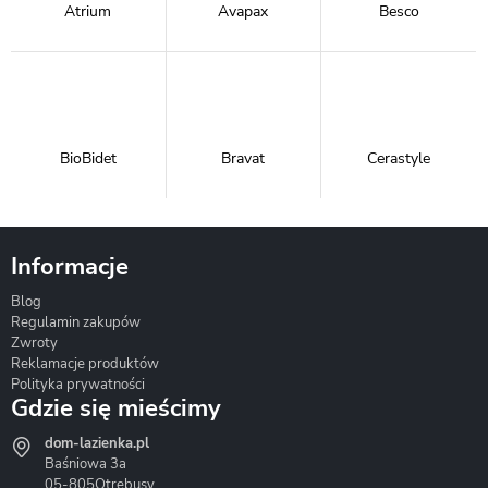
Atrium
Avapax
Besco
BioBidet
Bravat
Cerastyle
Informacje
Blog
Corsan
Gante
Hydrosan
Regulamin zakupów
Zwroty
Reklamacje produktów
Polityka prywatności
Gdzie się mieścimy
dom-lazienka.pl
Hydrostop
Inea
Invena
Baśniowa 3a
05-805
Otrębusy