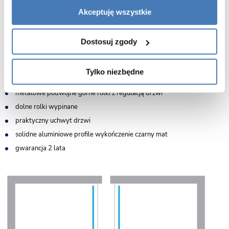
do kompletowania z brodzikiem lub bez - możliwy montaż na
posadzce
Akceptuję wszystkie
drzwi rozsuwane
montaż uniwersalny (prawy/lewy)
Dostosuj zgody
bezpieczne szkło hartowane przezroczyste o grubości 6mm
powłoka Active Shield 2.0 ułatwiająca utrzymanie czystości
Tylko niezbędne
kryte mocowania profili przyściennych
metalowe podwójne górne rolki z regulacją drzwi
dolne rolki wypinane
praktyczny uchwyt drzwi
solidne aluminiowe profile wykończenie czarny mat
gwarancja 2 lata