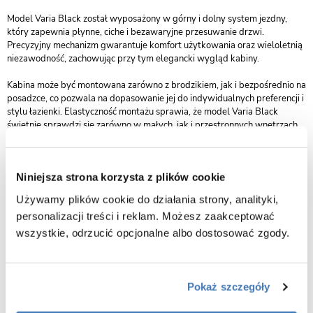
Model Varia Black został wyposażony w górny i dolny system jezdny,
który zapewnia płynne, ciche i bezawaryjne przesuwanie drzwi.
Precyzyjny mechanizm gwarantuje komfort użytkowania oraz wieloletnią
niezawodność, zachowując przy tym elegancki wygląd kabiny.
Kabina może być montowana zarówno z brodzikiem, jak i bezpośrednio na
posadzce, co pozwala na dopasowanie jej do indywidualnych preferencji i
stylu łazienki. Elastyczność montażu sprawia, że model Varia Black
świetnie sprawdzi się zarówno w małych, jak i przestronnych wnętrzach.
Kolekcja Varia Black objęta jest 2-letnim okresem gwarancji, co stanowi
potwierdzenie wysokiej jakości wykonania i dbałości o każdy detal. To
Niniejsza strona korzysta z plików cookie
kabina prysznicowa, która łączy nowoczesny design, trwałość i wygodę,
tworząc idealne rozwiązanie dla eleganckiej, stylowej łazienki.
Używamy plików cookie do działania strony, analityki,
personalizacji treści i reklam. Możesz zaakceptować
Charakterystyka kabiny prysznicowej Varia 120x80x200 cm
wykończenie czarny mat :
wszystkie, odrzucić opcjonalne albo dostosować zgody.
kabina uniwersalna (lewa/prawa)
wymiary: 120 x 80 cm
Pokaż szczegóły
wysokość 200 cm