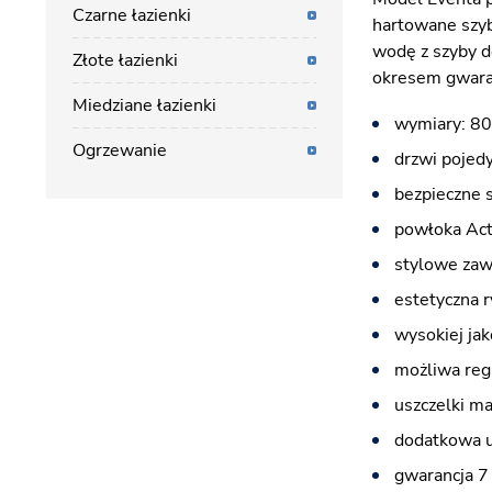
Czarne łazienki
hartowane szyb
wodę z szyby d
Złote łazienki
okresem gwaran
Miedziane łazienki
wymiary: 80
Ogrzewanie
drzwi pojed
bezpieczne 
powłoka Acti
stylowe zawi
estetyczna r
wysokiej jak
możliwa reg
uszczelki m
dodatkowa u
gwarancja 7 