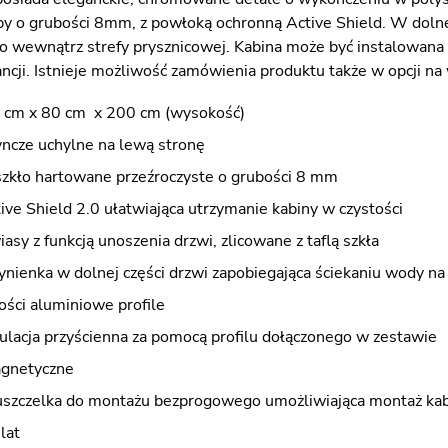
y o grubości 8mm, z powłoką ochronną Active Shield. W dolnej
o wewnątrz strefy prysznicowej. Kabina może być instalowana z
cji. Istnieje możliwość zamówienia produktu także w opcji na
 cm x 80 cm x 200 cm (wysokość)
yncze uchylne na lewą stronę
szkło hartowane przeźroczyste o grubości 8 mm
ve Shield 2.0 ułatwiająca utrzymanie kabiny w czystości
asy z funkcją unoszenia drzwi, zlicowane z taflą szkła
ynienka w dolnej części drzwi zapobiegająca ściekaniu wody n
ości aluminiowe profile
ulacja przyścienna za pomocą profilu dołączonego w zestawie
agnetyczne
szczelka do montażu bezprogowego umożliwiająca montaż kab
lat