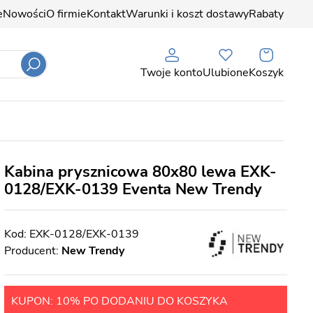
e
Nowości
O firmie
Kontakt
Warunki i koszt dostawy
Rabaty
Twoje konto
Ulubione
Koszyk
Kabina prysznicowa 80x80 lewa EXK-
0128/EXK-0139 Eventa New Trendy
EXK-0128/EXK-0139
Producent:
New Trendy
KUPON: 10% PO DODANIU DO KOSZYKA