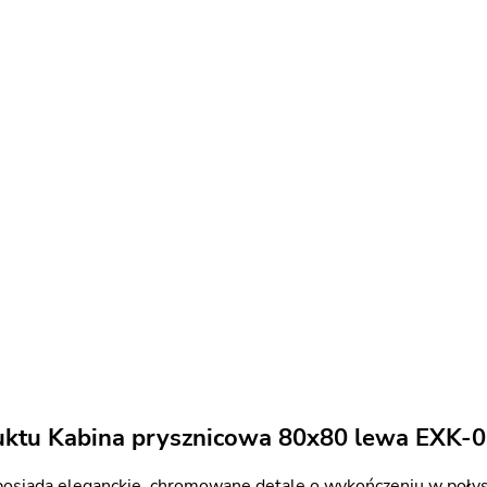
uktu Kabina prysznicowa 80x80 lewa EXK-
osiada eleganckie, chromowane detale o wykończeniu w połys