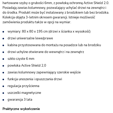
hartowane szyby o grubości 6mm, z powłoką ochronną Active Shield 2.0.
Posiadają zawias kolumnowy, pozwalający uchylać drzwi na zewnątrz i
do środka. Produkt może być instalowany z brodzikiem lub bez brodzika.
Kolekcja objęta 3-letnim okresem gwarancji. Istnieje możliwość
zamówienia produktu także w opcji na wymiar.
wymiary: 80 x 80 x 195 cm (drzwi x ścianka x wysokość)
drzwi uniwersalne lewe/prawe
kabina przystosowana do montażu na posadzce lub na brodziku
drzwi uchylne otwierane do wewnątrz i na zewnątrz
szkło czyste 6 mm
powłoka Active Shield 2,0
zawias kolumnowy zapewniający szerokie wejście
funkcja unoszenia i opuszczania drzwi
regulacja przyścienna
uszczelki magnetyczne
gwarancja 3 lata
Praktyczne wykończenie