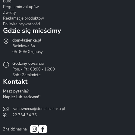
Blog
Corsan
Gante
Hydrosan
Regulamin zakupów
Zwroty
Reklamacje produktów
Polityka prywatności
Gdzie się mieścimy
dom-lazienka.pl
Hydrostop
Inea
Invena
Baśniowa 3a
05-805
Otrębusy
Godziny otwarcia
Pon. - Pt.: 08:00 - 16:00
Sob.: Zamknięte
Kontakt
Liveno
Loge Garden
Massi
Masz pytania?
Napisz lub zadzwoń!
zamowienia@dom-lazienka.pl
22 734 34 35
Mazur
Metal-Hurt
Moel
Bath&Spa
Znajdź nas na