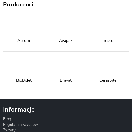
Producenci
Atrium
Avapax
Besco
BioBidet
Bravat
Cerastyle
Informacje
Blog
Corsan
Gante
Hydrosan
Regulamin zakupów
Zwroty