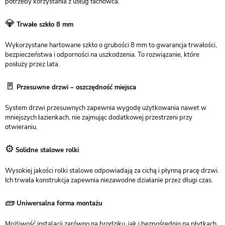
potrzeby korzystania z usług fachowca.
💎
Trwałe szkło 8 mm
Wykorzystane hartowane szkło o grubości 8 mm to gwarancja trwałości,
bezpieczeństwa i odporności na uszkodzenia. To rozwiązanie, które
posłuży przez lata.
🚪
Przesuwne drzwi – oszczędność miejsca
System drzwi przesuwnych zapewnia wygodę użytkowania nawet w
mniejszych łazienkach, nie zajmując dodatkowej przestrzeni przy
otwieraniu.
⚙️
Solidne stalowe rolki
Wysokiej jakości rolki stalowe odpowiadają za cichą i płynną pracę drzwi.
Ich trwała konstrukcja zapewnia niezawodne działanie przez długi czas.
🧱
Uniwersalna forma montażu
Możliwość instalacji zarówno na brodziku, jak i bezpośrednio na płytkach,