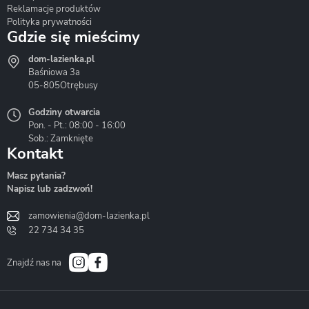
Reklamacje produktów
Polityka prywatności
Gdzie się mieścimy
dom-lazienka.pl
Hydrostop
Inea
Invena
Baśniowa 3a
05-805
Otrębusy
Godziny otwarcia
Pon. - Pt.: 08:00 - 16:00
Sob.: Zamknięte
Kontakt
Liveno
Loge Garden
Massi
Masz pytania?
Napisz lub zadzwoń!
zamowienia@dom-lazienka.pl
22 734 34 35
Mazur
Metal-Hurt
Moel
Bath&Spa
Znajdź nas na