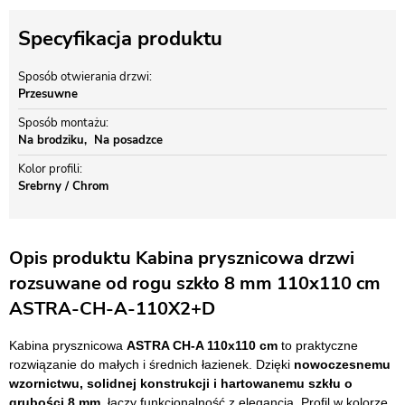
Specyfikacja produktu
Sposób otwierania drzwi
Przesuwne
Sposób montażu
Na brodziku
Na posadzce
Kolor profili
Srebrny / Chrom
Opis produktu Kabina prysznicowa drzwi
rozsuwane od rogu szkło 8 mm 110x110 cm
ASTRA-CH-A-110X2+D
Kabina prysznicowa
ASTRA CH-A 110x110 cm
to praktyczne
rozwiązanie do małych i średnich łazienek. Dzięki
nowoczesnemu
wzornictwu, solidnej konstrukcji i hartowanemu szkłu o
grubości 8 mm
, łączy funkcjonalność z elegancją. Profil w kolorze