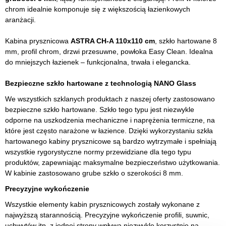
chrom idealnie komponuje się z większością łazienkowych
aranżacji.
Kabina prysznicowa
ASTRA CH-A 110x110 cm
, szkło hartowane 8
mm, profil chrom, drzwi przesuwne, powłoka Easy Clean. Idealna
do mniejszych łazienek – funkcjonalna, trwała i elegancka.
Bezpieczne szkło hartowane z technologią NANO Glass
We wszystkich szklanych produktach z naszej oferty zastosowano
bezpieczne szkło hartowane. Szkło tego typu jest niezwykle
odporne na uszkodzenia mechaniczne i naprężenia termiczne, na
które jest często narażone w łazience. Dzięki wykorzystaniu szkła
hartowanego kabiny prysznicowe są bardzo wytrzymałe i spełniają
wszystkie rygorystyczne normy przewidziane dla tego typu
produktów, zapewniając maksymalne bezpieczeństwo użytkowania.
W kabinie zastosowano grube szkło o szerokości 8 mm.
Precyzyjne wykończenie
Wszystkie elementy kabin prysznicowych zostały wykonane z
najwyższą starannością. Precyzyjne wykończenie profili, suwnic,
uchwytów itp. z jednej strony wpływa niezwykle korzystnie na