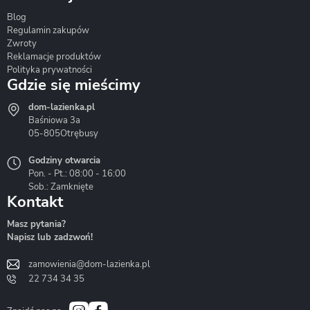
Blog
Corsan
Gante
Hydrosan
Regulamin zakupów
Zwroty
Reklamacje produktów
Polityka prywatności
Gdzie się mieścimy
dom-lazienka.pl
Hydrostop
Inea
Invena
Baśniowa 3a
05-805
Otrębusy
Godziny otwarcia
Pon. - Pt.: 08:00 - 16:00
Sob.: Zamknięte
Kontakt
Liveno
Loge Garden
Massi
Masz pytania?
Napisz lub zadzwoń!
zamowienia@dom-lazienka.pl
22 734 34 35
Mazur
Metal-Hurt
Moel
Bath&Spa