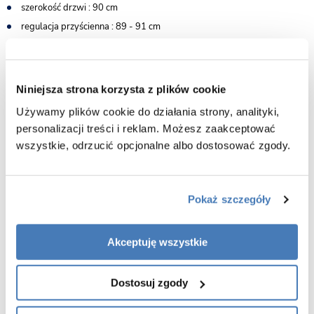
szerokość drzwi : 90 cm
regulacja przyścienna : 89 - 91 cm
szerokość ścianki bocznej: 90 cm
profil, zawiasy i wsporniki chrom błysk
montaż uniwersalny prawy/lewy
Niniejsza strona korzysta z plików cookie
powłoka Besco ProClean w standardzie
Używamy plików cookie do działania strony, analityki,
Gwarancja: 3 lata, door-to-door
personalizacji treści i reklam. Możesz zaakceptować
wszystkie, odrzucić opcjonalne albo dostosować zgody.
Pokaż szczegóły
Akceptuję wszystkie
Dostosuj zgody