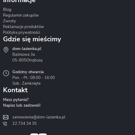
Informacje
Blog
Corsan
Gante
Hydrosan
Regulamin zakupów
Zwroty
Reklamacje produktów
Polityka prywatności
Gdzie się mieścimy
dom-lazienka.pl
Hydrostop
Inea
Invena
Baśniowa 3a
05-805
Otrębusy
Godziny otwarcia
Pon. - Pt.: 08:00 - 16:00
Sob.: Zamknięte
Kontakt
Liveno
Loge Garden
Massi
Masz pytania?
Napisz lub zadzwoń!
zamowienia@dom-lazienka.pl
22 734 34 35
Mazur
Metal-Hurt
Moel