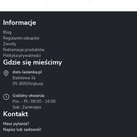
Informacje
Blog
Corsan
Gante
Hydrosan
Regulamin zakupów
Zwroty
Reklamacje produktów
Polityka prywatności
Gdzie się mieścimy
dom-lazienka.pl
Hydrostop
Inea
Invena
Baśniowa 3a
05-805
Otrębusy
Godziny otwarcia
Pon. - Pt.: 08:00 - 16:00
Sob.: Zamknięte
Kontakt
Liveno
Loge Garden
Massi
Masz pytania?
Napisz lub zadzwoń!