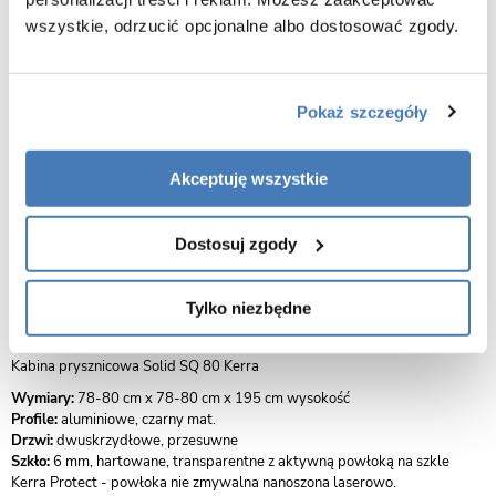
Specyfikacja produktu
wszystkie, odrzucić opcjonalne albo dostosować zgody.
Sposób otwierania drzwi
Przesuwne
Pokaż szczegóły
Sposób montażu
Na brodziku
Na posadzce
Akceptuję wszystkie
Kolor profili
Czarny
Dostosuj zgody
Opis produktu Kabina prysznicowa
Tylko niezbędne
kwadratowa 80x80 SQ Solid BL Kerra
Kabina prysznicowa Solid SQ 80 Kerra
Wymiary:
78-80 cm x 78-80 cm x 195 cm wysokość
Profile:
aluminiowe, czarny mat.
Drzwi:
dwuskrzydłowe, przesuwne
Szkło:
6 mm, hartowane, transparentne z aktywną powłoką na szkle
Kerra Protect - powłoka nie zmywalna nanoszona laserowo.