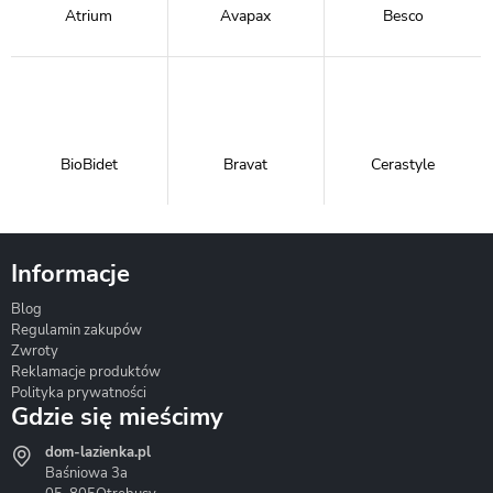
Atrium
Avapax
Besco
BioBidet
Bravat
Cerastyle
Informacje
Blog
Corsan
Gante
Hydrosan
Regulamin zakupów
Zwroty
Reklamacje produktów
Polityka prywatności
Gdzie się mieścimy
dom-lazienka.pl
Hydrostop
Inea
Invena
Baśniowa 3a