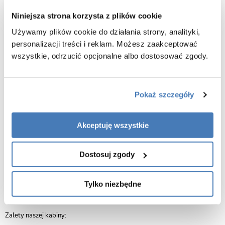
zestaw.
Niniejsza strona korzysta z plików cookie
PRZEDNIE PRZYCIEMNIONE W KOLORZE "GREY"
TYLNE ŚCIANY ZE SZKŁA HARTOWANEGO CZARNEGO (NIC NIE
Używamy plików cookie do działania strony, analityki,
WIDAĆ CO JEST ZA ŚCIANKAMI)
personalizacji treści i reklam. Możesz zaakceptować
BRODZIK AKRYLOWY
wszystkie, odrzucić opcjonalne albo dostosować zgody.
PRZÓD JAK I TYŁ KABINY JEST SZKLANY
KABINA POSIADA ALUMINIOWE RAMY
bezpieczne hartowane szkło o grubości 5mm
Pokaż szczegóły
bateria
wielofunkcyjna słuchawka prysznicowa
Akceptuję wszystkie
przełącznik zmiany intensywności wody
regulator ciepłej/zimnej wody
Dostosuj zgody
odpływ wody (syfon w komplecie)
komplet uszczelek
klamki do otwierania drzwi
Tylko niezbędne
gwarancja 2 lata
Zalety naszej kabiny: