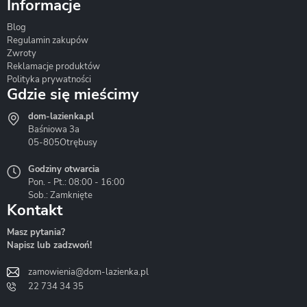
Informacje
Blog
Corsan
Gante
Hydrosan
Regulamin zakupów
Zwroty
Reklamacje produktów
Polityka prywatności
Gdzie się mieścimy
dom-lazienka.pl
Hydrostop
Inea
Invena
Baśniowa 3a
05-805
Otrębusy
Godziny otwarcia
Pon. - Pt.: 08:00 - 16:00
Sob.: Zamknięte
Kontakt
Liveno
Loge Garden
Massi
Masz pytania?
Napisz lub zadzwoń!
zamowienia@dom-lazienka.pl
22 734 34 35
Mazur