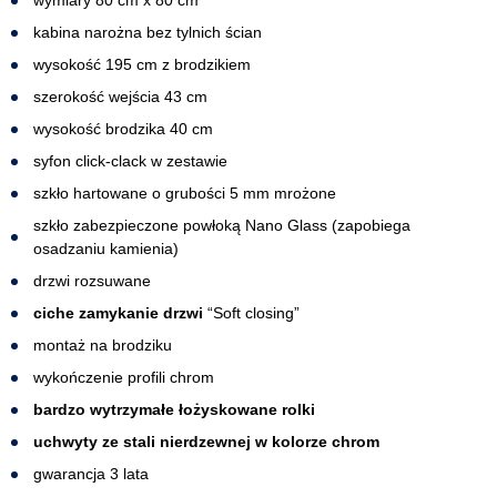
wymiary 80 cm x 80 cm
kabina narożna bez tylnich ścian
wysokość 195 cm z brodzikiem
szerokość wejścia 43 cm
wysokość brodzika 40 cm
syfon click-clack w zestawie
szkło hartowane o grubości 5 mm mrożone
szkło zabezpieczone powłoką Nano Glass (zapobiega
osadzaniu kamienia)
drzwi rozsuwane
ciche zamykanie drzwi
“Soft closing”
montaż na brodziku
wykończenie profili chrom
bardzo wytrzymałe łożyskowane rolki
uchwyty ze stali nierdzewnej w kolorze chrom
gwarancja 3 lata