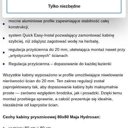
Tylko niezbędne
rygorystyczne testy na etapie produkcji, które eliminują
potencjalne problemy eksploatacyjne,
mocne aluminiowe profile zapewniające stabilność całej
konstrukcji,
system Quick Easy-Instal pozwalający zamontować kabinę
szybciej, niż zdążysz zagotować wodę na herbatę,
regulacja przyścienna do 20 mm, ułatwiająca montaż nawet przy
„artystycznie krzywych” ścianach.
Regulacja przyścienna – dopasowanie do każdej łazienki
Wszystkie kabiny wyposażono w profile umożliwiające niwelowanie
nierówności ścian do 20 mm. Ten zakres regulacji został
zaprojektowany tak, aby dopasowanie kabiny było maksymalnie
proste — zarówno względem brodzika, jak i posadzki. Dzięki temu
montaż przebiega sprawnie, a całość prezentuje się idealnie,
niezależnie od kaprysów ścian.
Cechy kabiny prysznicowej 80x80 Maja Hydrosan: