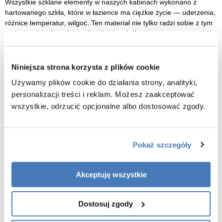
Wszystkie szklane elementy w naszych kabinach wykonano z
hartowanego szkła, które w łazience ma ciężkie życie — uderzenia,
różnice temperatur, wilgoć. Ten materiał nie tylko radzi sobie z tym
na luzie, ale też spełnia najbardziej wyśrubowane normy
bezpieczeństwa. Dzięki temu użytkownik dostaje konstrukcję
wyjątkowo odporną na pęknięcia i odkształcenia. Zastosowane
szkło ma solidne 5 mm grubości, a dodatkowa powłoka NANO
Niniejsza strona korzysta z plików cookie
Glass ułatwia czyszczenie i chroni przed osadem.
Używamy plików cookie do działania strony, analityki,
personalizacji treści i reklam. Możesz zaakceptować
Precyzyjne wykończenie w każdym detalu:
wszystkie, odrzucić opcjonalne albo dostosować zgody.
Każdy element kabiny — od profili, przez rolki, aż po uchwyty —
został opracowany tak, aby połączyć estetykę z trwałością.
Staranność wykonania nie tylko dodaje kabinie elegancji, ale też
Pokaż szczegóły
zapewnia wieloletnie, bezproblemowe użytkowanie bez
rozregulowania i irytujących luzów. To produkt z gatunku „kupujesz
raz i masz spokój”.
Akceptuję wszystkie
Co wyróżnia nasze kabiny:
Dostosuj zgody
dopracowany design i wysoka jakość materiałów, stworzona z
myślą o wymagających użytkownikach,