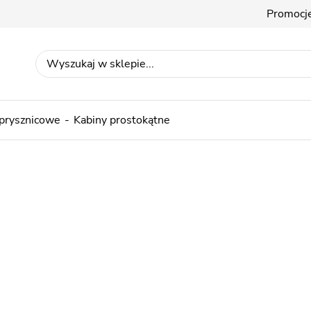
Promocj
 prysznicowe
Kabiny prostokątne