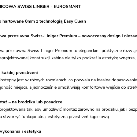
NICOWA SWISS LINIGER - EUROSMART
o hartowane 8mm z technologią Easy Clean
owa przesuwna Swiss-Liniger Premium – nowoczesny design i nieza
a przesuwna Swiss-Liniger Premium to eleganckie i praktyczne rozwiązan
zaprojektowanej konstrukcji kabina nie tylko podkreśla estetykę wnętrz
każdej przestrzeni
stępny jest w różnych rozmiarach, co pozwala na idealne dopasowanie
dność miejsca, a jednocześnie umożliwiają komfortowe wejście do strefy
taż – na brodziku lub posadzce
aprojektowana tak, aby umożliwić montaż zarówno na brodziku, jak i bez
la stworzyć funkcjonalną, estetyczną przestrzeń kąpielową.
ykonania i estetyka