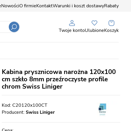
e
Nowości
O firmie
Kontakt
Warunki i koszt dostawy
Rabaty
Twoje konto
Ulubione
Koszyk
Kabina prysznicowa narożna 120x100
cm szkło 8mm przeźroczyste profile
chrom Swiss Liniger
C20120x100CT
Producent:
Swiss Liniger