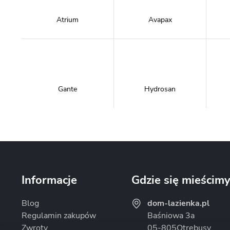
Atrium
Avapax
Gante
Hydrosan
Massi
Mazur Bath&Spa
Informacje
Gdzie się mieścim
Blog
dom-lazienka.pl
Regulamin zakupów
Baśniowa 3a
Zwroty
05-805
Otrębusy
Omnires
Rea