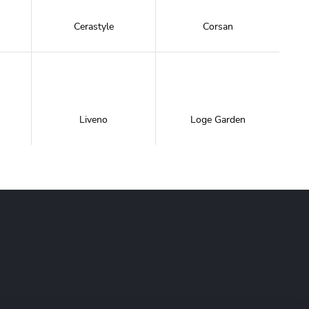
Cerastyle
Corsan
Liveno
Loge Garden
NewTrendy
Novoterm
Inwestycje
Swiac
Swiss Liniger