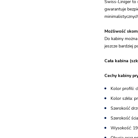
Swiss-Liniger to
gwarantuje bezpi
minimalistycznych
Możliwość skomp
Do kabiny można 
jeszcze bardziej 
Cała kabina (szk
Cechy kabiny pr
Kolor profili:
Kolor szkła: 
Szerokość drz
Szerokość ścia
Wysokość: 19
Okucia oraz p