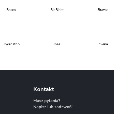
Besco
BioBidet
Bravat
Hydrostop
Inea
Invena
Metal-Hurt
Moel
New Trendy
y
Kontakt
Masz pytania?
Napisz lub zadzwoń!
Sanitti
Savana
Skiendi