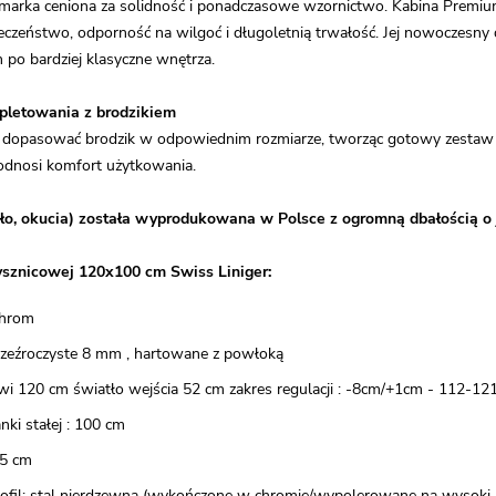
 marka ceniona za solidność i ponadczasowe wzornictwo. Kabina Premium
eczeństwo, odporność na wilgoć i długoletnią trwałość. Jej nowoczesny 
 po bardziej klasyczne wnętrza.
letowania z brodzikiem
dopasować brodzik w odpowiednim rozmiarze, tworząc gotowy zestaw pry
podnosi komfort użytkowania.
ło, okucia) została wyprodukowana w Polsce z ogromną dbałością o 
ysznicowej 120x100 cm Swiss Liniger:
 chrom
przeźroczyste 8 mm , hartowane z powłoką
wi 120 cm światło wejścia 52 cm zakres regulacji : -8cm/+1cm - 112-12
nki stałej : 100 cm
5 cm
rofil: stal nierdzewna (wykończone w chromie/wypolerowane na wysoki 