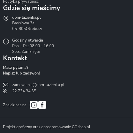
Polityka prywatności
Gdzie się mieścimy
dom-lazienka.pl
Hydrostop
Inea
Invena
Baśniowa 3a
05-805
Otrębusy
Godziny otwarcia
Pon. - Pt.: 08:00 - 16:00
Sob.: Zamknięte
Kontakt
Liveno
Loge Garden
Massi
Masz pytania?
Napisz lub zadzwoń!
zamowienia@dom-lazienka.pl
22 734 34 35
Mazur
Metal-Hurt
Moel
Bath&Spa
Znajdź nas na
Projekt graficzny oraz oprogramowanie GOshop.pl