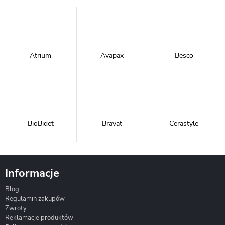
Atrium
Avapax
Besco
BioBidet
Bravat
Cerastyle
Informacje
Blog
Corsan
Gante
Hydrosan
Regulamin zakupów
Zwroty
Reklamacje produktów