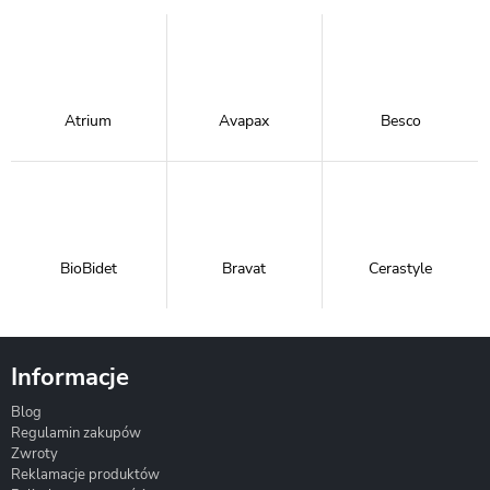
Atrium
Avapax
Besco
BioBidet
Bravat
Cerastyle
Informacje
Blog
Corsan
Gante
Hydrosan
Regulamin zakupów
Zwroty
Reklamacje produktów