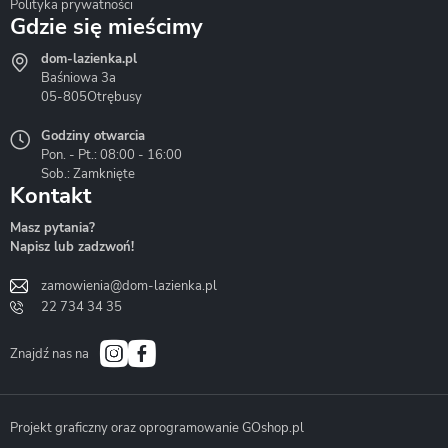
Polityka prywatności
Gdzie się mieścimy
dom-lazienka.pl
Hydrostop
Inea
Invena
Baśniowa 3a
05-805
Otrębusy
Godziny otwarcia
Pon. - Pt.: 08:00 - 16:00
Sob.: Zamknięte
Kontakt
Liveno
Loge Garden
Massi
Masz pytania?
Napisz lub zadzwoń!
zamowienia@dom-lazienka.pl
22 734 34 35
Mazur
Metal-Hurt
Moel
Bath&Spa
Znajdź nas na
Projekt graficzny oraz oprogramowanie GOshop.pl