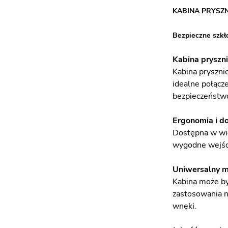
KABINA PRYSZ
Bezpieczne szkł
Kabina pryszni
Kabina pryszni
idealne połącz
bezpieczeństwo
Ergonomia i d
Dostępna w wie
wygodne wejści
Uniwersalny 
Kabina może by
zastosowania n
wnęki.