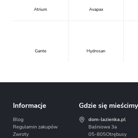
Atrium
Avapax
Gante
Hydrosan
Massi
Mazur Bath&Spa
Informacje
Gdzie się mieścim
Blog
dom-lazienka.pl
Regulamin zakupów
Baśniowa 3a
Zwroty
05-805
Otrębusy
Omnires
Rea