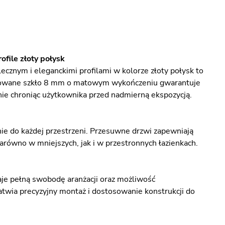
file złoty połysk
znym i eleganckimi profilami w kolorze złoty połysk to
artowane szkło 8 mm o matowym wykończeniu gwarantuje
nie chroniąc użytkownika przed nadmierną ekspozycją.
e do każdej przestrzeni. Przesuwne drzwi zapewniają
równo w mniejszych, jak i w przestronnych łazienkach.
aje pełną swobodę aranżacji oraz możliwość
atwia precyzyjny montaż i dostosowanie konstrukcji do