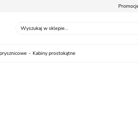
Promocj
 prysznicowe
Kabiny prostokątne