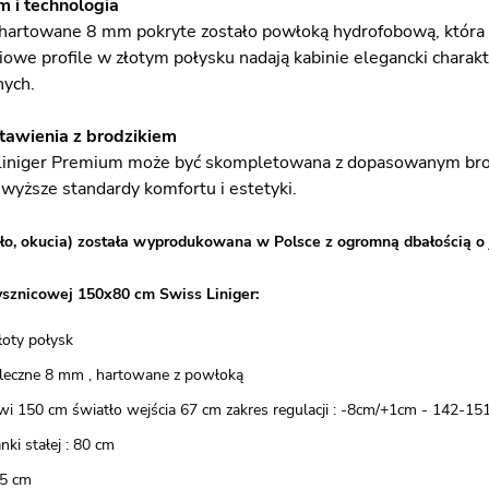
 i technologia
hartowane 8 mm pokryte zostało powłoką hydrofobową, która og
owe profile w złotym połysku nadają kabinie elegancki charakt
nych.
tawienia z brodzikiem
iniger Premium może być skompletowana z dopasowanym brodz
jwyższe standardy komfortu i estetyki.
ło, okucia) została wyprodukowana w Polsce z ogromną dbałością o 
ysznicowej 150x80 cm Swiss Liniger:
złoty połysk
mleczne 8 mm , hartowane z powłoką
wi 150 cm światło wejścia 67 cm zakres regulacji : -8cm/+1cm - 142-15
nki stałej : 80 cm
5 cm