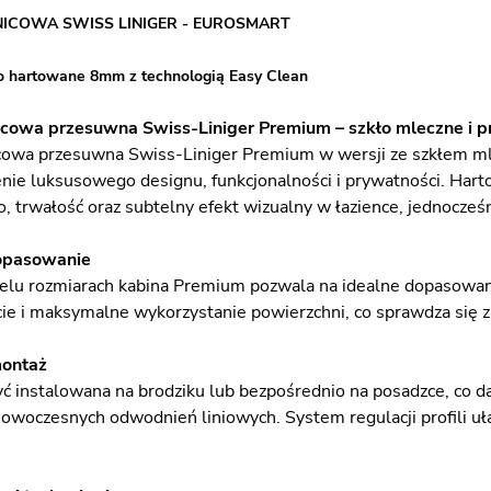
NICOWA SWISS LINIGER - EUROSMART
o hartowane 8mm z technologią Easy Clean
cowa przesuwna Swiss-Liniger Premium – szkło mleczne i pro
cowa przesuwna Swiss-Liniger Premium w wersji ze szkłem mlec
enie luksusowego designu, funkcjonalności i prywatności. H
, trwałość oraz subtelny efekt wizualny w łazience, jednocześ
opasowanie
lu rozmiarach kabina Premium pozwala na idealne dopasowani
e i maksymalne wykorzystanie powierzchni, co sprawdza się za
montaż
ć instalowana na brodziku lub bezpośrednio na posadzce, co d
owoczesnych odwodnień liniowych. System regulacji profili uł