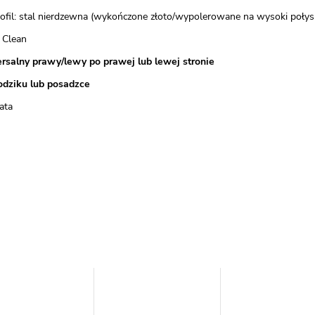
rofil: stal nierdzewna (wykończone złoto/wypolerowane na wysoki połys
 Clean
rsalny prawy/lewy po prawej lub lewej stronie
odziku lub posadzce
ata