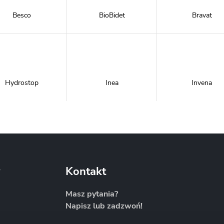
Besco
BioBidet
Bravat
Hydrostop
Inea
Invena
Metal-Hurt
Moel
New Trendy
y
Kontakt
Masz pytania?
Napisz lub zadzwoń!
Sanitti
Savana
Skiendi