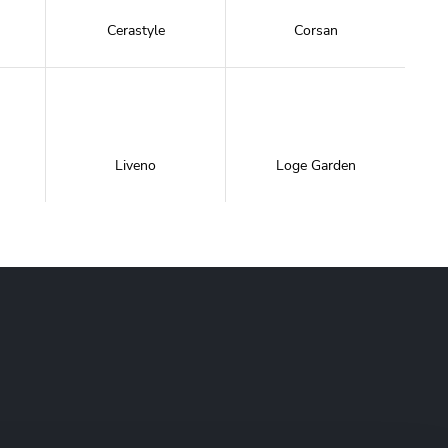
Cerastyle
Corsan
Liveno
Loge Garden
NewTrendy
Novoterm
Inwestycje
Swiac
Swiss Liniger