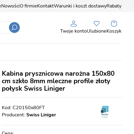
e
Nowości
O firmie
Kontakt
Warunki i koszt dostawy
Rabaty
Twoje konto
Ulubione
Koszyk
Kabina prysznicowa narożna 150x80
cm szkło 8mm mleczne profile złoty
połysk Swiss Liniger
C20150x80FT
Producent:
Swiss Liniger